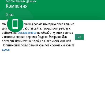
персональных данных
Компания
О нас
Каталог
Мы используем файлы cookie и метрические данные
Доставка и оплата
для улучшения работы сайта. Продолжая работу с
сайтом, Вы
соглашаетесь
на обработку этих данных
Отзывы о работе с компанией ИнноВет
и использование сервиса Яндекс. Метрика. Для
ОК
Вакансии
согласия нажмите ОК. Чтобы ознакомится с нашей
Политикой использования файлов «cookie» нажмите
Контакты
здесь
Каталог
Препараты для КРС
Препараты для лошадей
Препараты для свиней
Препараты для МРС
Препараты для птиц
Препараты для сельхоз
Справочник производителей
Справочник болезней КРС