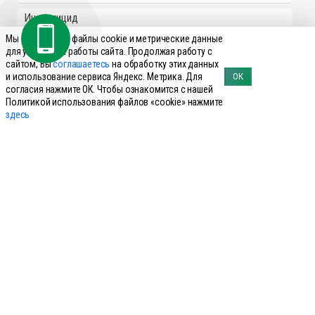
Инсектицид
Мы используем файлы cookie и метрические данные
Инструменты для обрезки копыт
для улучшения работы сайта. Продолжая работу с
сайтом, Вы
соглашаетесь
на обработку этих данных
Инструменты для усмирения животных
и использование сервиса Яндекс. Метрика. Для
ОК
согласия нажмите ОК. Чтобы ознакомится с нашей
Кокцидиостатики
Политикой использования файлов «cookie» нажмите
здесь
Кормовые добавки для сельскохозяйственных животных
Лечебные инъекционные растворы
Перчатки
Препараты для внутриматочного введения
Препараты для лечения болезней ЖКТ
Препараты для лечения мастита, эндометрита
Препараты для наружного применения: присыпки, мази,
спреи
Пробирки