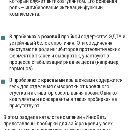
который служит антикоагулянтом. Его основная
роль — ингибирование активации функции
комплемента.
В пробирках с
розовой
пробкой содержатся ЭДТА и
устойчивый белок апротинин. Эти соединения
выступают в роли ингибиторов протеолитических
ферментов тканей и сывороток, участвуют в
процессе стабилизации ряда веществ (например,
гормонов).
В пробирках с
красными
крышечками содержится
гель для отделения сыворотки от кровяного
сгустка и активатор свёртывания крови. Однако
коагулянты и консерванты в таких пробирках не
присутствуют.
В этом разделе каталога компании «ИнноВет»
представлены пробирки для забора крови у всех
целевых групп продуктивных животных и птицы.