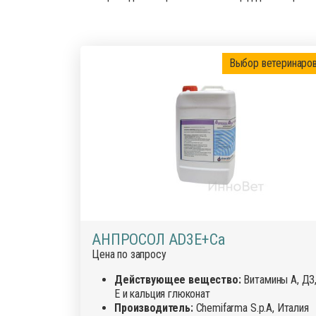
Деток
Препараты для птиц
Иммун
Препараты для свиней
Инстр
Выбор ветеринаро
Кокци
Лечеб
Препа
Препар
Проби
Проти
Роден
Средс
АНПРОСОЛ AD3E+Ca
Сывор
Цена по запросу
Успок
Действующее вещество:
Витамины А, Д3
Е и кальция глюконат
Производитель:
Chemifarma S.p.A, Италия