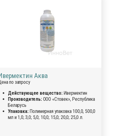
Ивермектин Аква
Цена по запросу
Действующее вещество:
Ивермектин
Производитель:
ООО «Стовек», Республика
Беларусь
Упаковка:
Полимерная упаковка 100,0, 500,0
мл и 1,0; 3,0; 5,0; 10,0; 15,0; 20,0; 25,0 л.