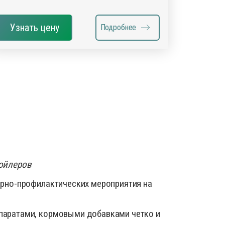
Узнать цену
Подробнее
ройлеров
арно-профилактических мероприятия на
паратами, кормовыми добавками четко и