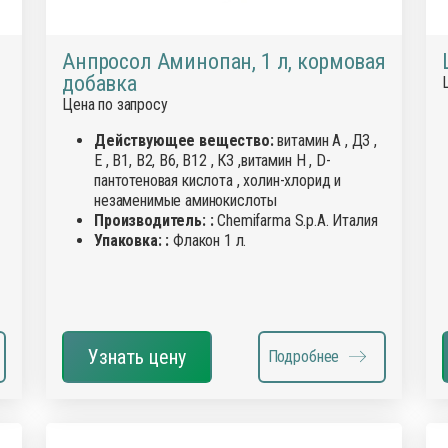
Анпросол Аминопан, 1 л, кормовая
добавка
Цена по запросу
Действующее вещество:
витамин А , Д3 ,
Е , В1, В2, В6, В12 , К3 ,витамин Н , D-
пантотеновая кислота , холин-хлорид и
незаменимые аминокислоты
Производитель: :
Chemifarma S.p.A. Италия
Упаковка: :
Флакон 1 л.
Узнать цену
Подробнее