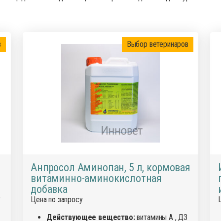
сиканты
Диагност
остимуляторы
Инсектиц
ументы для обрезки копыт
Инструме
в
Выбор ветеринаров
диостатики
Кормовые
ные инъекционные растворы
Перчатки
раты для внутриматочного введения
Препарат
аты для лечения мастита, эндометрита
Препарат
спреи
рки
Противов
вопаразитарные, антигельминтные вет
препараты
Расходны
тициды
Спреи дл
тва для копыт
Средство
Анпросол Аминопан, 5 л, кормовая
отки для животных
Товары д
витаминно-аминокислотная
оительные и снотворные
препараты
для животных
Уход за 
добавка
,
Цена по запросу
Действующее вещество:
витамины А , Д3