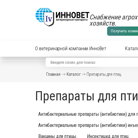
Снабжение агрох
хозяйств.
Получить комм
О ветеринарной компании ИнноВет
Катал
Вид животного
Кат
Главная
Каталог
Препараты для птиц
Аксес
Препараты для cельхоз
Препараты для пт
Аксес
Препараты для КРС
Антиб
перор
Антибактериальные препараты (антибиотики) для 
Препараты для лошадей
Вакци
Антибактериальные препараты (антибиотики) инъе
Витам
Препараты для МРС
Гормо
Вакцины для птицы
.
Инсектицид для птиц
.