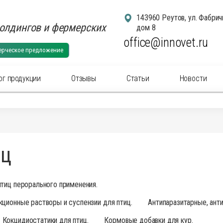
143960 Реутов, ул. Фабрич
олдингов и фермерских
дом 8
office@innovet.ru
ерческое предложение
ог продукции
Отзывы
Статьи
Новости
егории
суары для удаления рогов
Аксессуа
иц
суары: маркировка животных
Аксессуа
актериальные вет
препараты
(антибиотики) для
Антибакт
ального применения
инъекцио
птиц перорального применения
.
ны для животных
Ветерина
кционные растворы и суспензии для птиц
.
Антипаразитарные, ант
ины инъекционные для животных
Гомеопат
нальные
препараты
для животных
Дезинфи
Кокцидиостатики для птиц
.
Кормовые добавки для кур
.