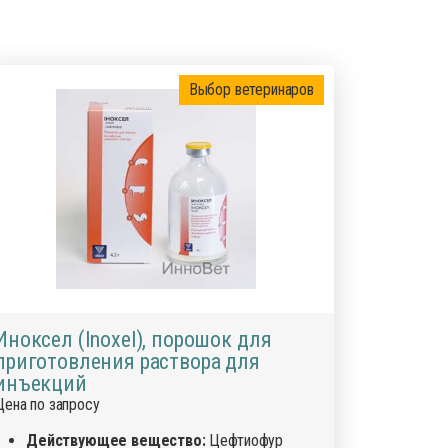
ика
ид
нты для усмирения животных
Выбор ветеринаров
 добавки для сельскохозяйственных животных
ы для лечения болезней ЖКТ
ы для наружного применения: присыпки, мази,
оспалительные, НПВС
е материалы
я животных
 для вымени
Иноксел (Inoxel), порошок для
ля искусственного осеменения
приготовления раствора для
шкурой животных
инъекций
Цена по запросу
Действующее вещество:
Цефтиофур