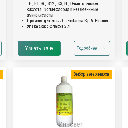
, Е , В1, В6, В12 , К3, Н , D-пантотеновая
кислота , холин-хлорид и незаменимые
аминокислоты
Производитель: :
Chemifarma S.p.A. Италия
Упаковка: :
Флакон 5 л.
Узнать цену
Подробнее
в
Выбор ветеринаров