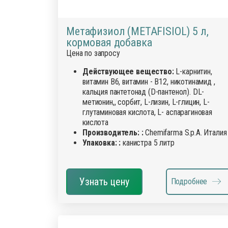
Метафизиол (METAFISIOL) 5 л,
кормовая добавка
Цена по запросу
Действующее вещество:
L-карнитин,
витамин В6, витамин - В12, никотинамид ,
кальция пантетонад (D-пантенол). DL-
метионин,, сорбит, L-лизин, L-глицин, L-
глутаминовая кислота, L- аспарагиновая
кислота
Производитель: :
Chemifarma S.p.A. Италия
Упаковка: :
канистра 5 литр
Узнать цену
Подробнее