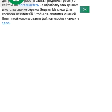
для улучшения работы сайта. Продолжая работу с
Средства для копыт
сайтом, Вы
соглашаетесь
на обработку этих данных
и использование сервиса Яндекс. Метрика. Для
ОК
Средство для вымени
согласия нажмите ОК. Чтобы ознакомится с нашей
Политикой использования файлов «cookie» нажмите
Сыворотки для животных
здесь
Товары для искусственного осеменения
Успокоительные и снотворные препараты для животных
Уход за шкурой животных
Новости и акции только для своих