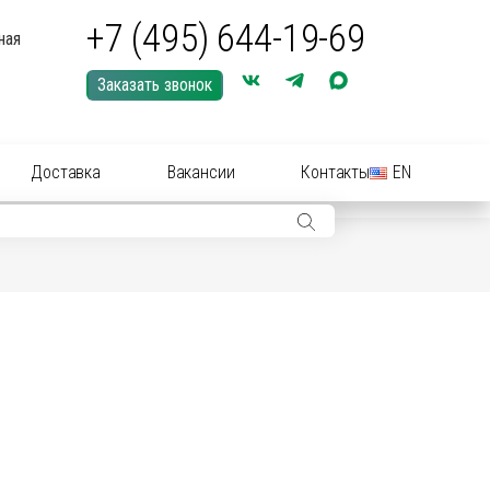
+7 (495) 644-19-69
ная
Заказать звонок
Доставка
Вакансии
Контакты
EN
ры: иглы, шприцы, инструменты
ры: Средства для купирования (кастрации)
ериальные вет
препараты
(антибиотики):
нные растворы и суспензии
рные инструменты для акушерства
ические
препараты
цирующие средства