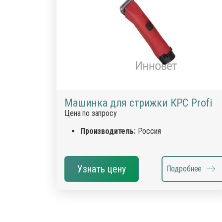
Деток
Препараты для птиц
Иммун
Препараты для свиней
Инстр
Кокци
Лечеб
Препа
Препар
Машинка для стрижки КРС Profi
Цена по запросу
Проби
Проти
Производитель:
Россия
Роден
Средс
Узнать цену
Подробнее
Сывор
Успок