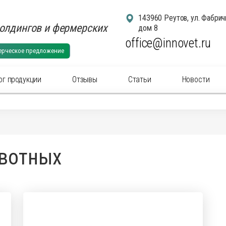
143960 Реутов, ул. Фабрич
олдингов и фермерских
дом 8
office@innovet.ru
ерческое предложение
ог продукции
Отзывы
Статьи
Новости
егории
суары для удаления рогов
Аксессуа
ивотных
суары: маркировка животных
Аксессуа
актериальные вет
препараты
(антибиотики) для
Антибакт
ального применения
инъекцио
ны для животных
Ветерина
ины инъекционные для животных
Гомеопат
нальные
препараты
для животных
Дезинфи