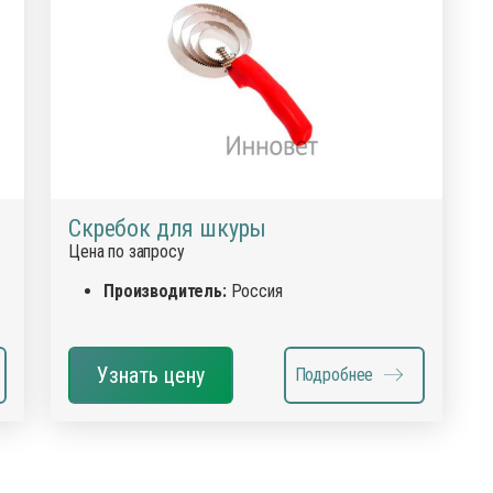
сиканты
Диагност
остимуляторы
Инсектиц
ументы для обрезки копыт
Инструме
диостатики
Кормовые
ные инъекционные растворы
Перчатки
раты для внутриматочного введения
Препарат
аты для лечения мастита, эндометрита
Препарат
Скребок для шкуры
спреи
Цена по запросу
рки
Противов
вопаразитарные, антигельминтные вет
препараты
Расходны
Производитель:
Россия
тициды
Спреи дл
тва для копыт
Средство
Узнать цену
Подробнее
отки для животных
Товары д
оительные и снотворные
препараты
для животных
Уход за 