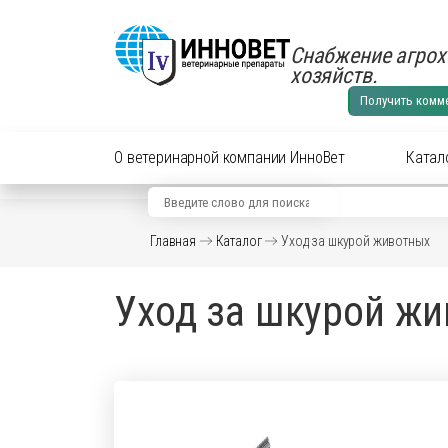
Снабжение агрох
хозяйств.
Получить комм
О ветеринарной компании ИнноВет
Катал
Вид животного
Кат
Главная
Каталог
Уход за шкурой животных
Аксес
Препараты для cельхоз
Уход за шкурой ж
Аксес
Препараты для КРС
Антиб
перор
Препараты для лошадей
Вакци
Витам
Препараты для МРС
Гормо