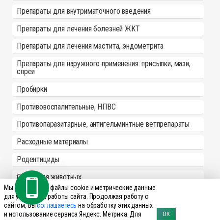
Препараты для внутриматочного введения
Препараты для лечения болезней ЖКТ
Препараты для лечения мастита, эндометрита
Препараты для наружного применения: присыпки, мази,
спреи
Пробирки
Противовоспалительные, НПВС
Противопаразитарные, антигельминтные ветпрепараты
Расходные материалы
Родентициды
Спреи для животных
Мы используем файлы cookie и метрические данные
Средства для копыт
для улучшения работы сайта. Продолжая работу с
сайтом, Вы
соглашаетесь
на обработку этих данных
Средство для вымени
и использование сервиса Яндекс. Метрика. Для
ОК