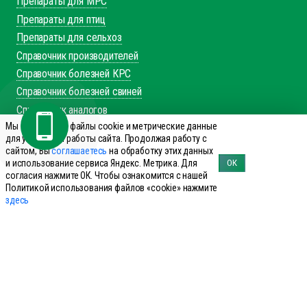
Препараты для МРС
Препараты для птиц
Препараты для сельхоз
Справочник производителей
Справочник болезней КРС
Справочник болезней свиней
Справочник аналогов
Мы используем файлы cookie и метрические данные
+7 (495) 644-19-69
для улучшения работы сайта. Продолжая работу с
сайтом, Вы
соглашаетесь
на обработку этих данных
Заказать звонок
и использование сервиса Яндекс. Метрика. Для
ОК
согласия нажмите ОК. Чтобы ознакомится с нашей
143960 Реутов, ул. Фабричная дом 8
Политикой использования файлов «cookie» нажмите
office@innovet.ru
здесь
Мы в соцсетях