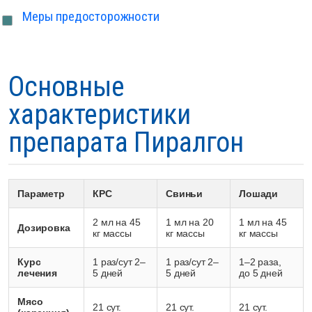
Меры предосторожности
Основные
характеристики
препарата Пиралгон
Параметр
КРС
Свиньи
Лошади
2 мл на 45
1 мл на 20
1 мл на 45
Дозировка
кг массы
кг массы
кг массы
Курс
1 раз/сут 2–
1 раз/сут 2–
1–2 раза,
лечения
5 дней
5 дней
до 5 дней
Мясо
21 сут.
21 сут.
21 сут.