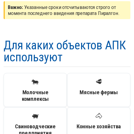
Важно:
Указанные сроки отсчитываются строго от
момента последнего введения препарата Пиралгон.
Для каких объектов АПК
используют
🐄
🥩
Молочные
Мясные фермы
комплексы
🐖
🐴
Свиноводческие
Конные хозяйства
предприятия