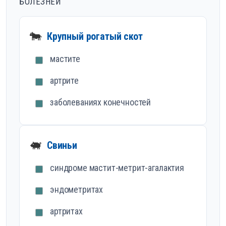
БОЛЕЗНЕЙ
🐄
Крупный рогатый скот
мастите
артрите
заболеваниях конечностей
🐖
Свиньи
синдроме мастит-метрит-агалактия
эндометритах
артритах