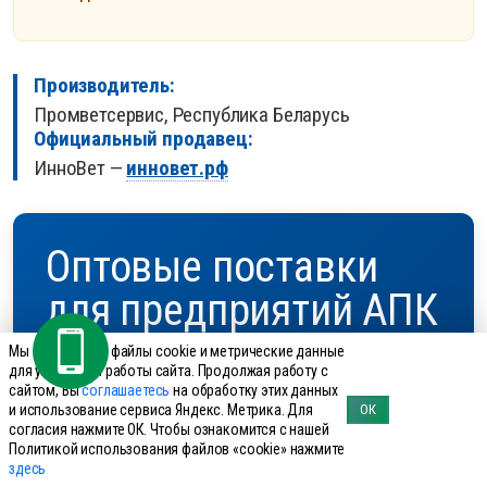
Производитель:
Промветсервис, Республика Беларусь
Официальный продавец:
ИнноВет —
инновет.рф
Оптовые поставки
для предприятий АПК
Мы используем файлы cookie и метрические данные
для улучшения работы сайта. Продолжая работу с
Минимальный заказ:
сайтом, Вы
соглашаетесь
на обработку этих данных
от 10 000 руб.
и использование сервиса Яндекс. Метрика. Для
ОК
согласия нажмите ОК. Чтобы ознакомится с нашей
Политикой использования файлов «cookie» нажмите
Доставка до хозяйства:
здесь
для хозяйств от 1000 голов
в регионах