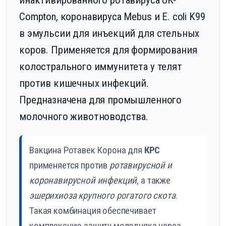
инактивированного ротавируса UK-
Compton, коронавируса Mebus и E. coli K99
в эмульсии для инъекций для стельных
коров. Применяется для формирования
колострального иммунитета у телят
против кишечных инфекций.
Предназначена для промышленного
молочного животноводства.
Вакцина Ротавек Корона для
КРС
применяется против
ротавирусной и
коронавирусной инфекций
, а также
эшерихиоза крупного рогатого скота
.
Такая комбинация обеспечивает
комплексную защиту молодняка через