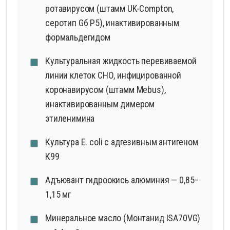
ротавирусом (штамм UK-Compton,
серотип Gб Р5), инактивированным
формальдегидом
Культуральная жидкость перевиваемой
линии клеток СНО, инфицированной
коронавирусом (штамм Mebus),
инактивированным димером
этиленимина
Культура E. coli с адгезивным антигеном
К99
Адъювант гидроокись алюминия — 0,85–
1,15 мг
Минеральное масло (Монтанид ISA70VG)