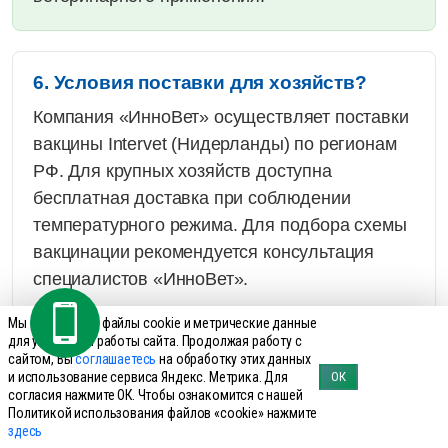
6. Условия поставки для хозяйств?
Компания «ИнноВет» осуществляет поставки
вакцины Intervet (Нидерланды) по регионам
РФ. Для крупных хозяйств доступна
бесплатная доставка при соблюдении
температурного режима. Для подбора схемы
вакцинации рекомендуется консультация
специалистов «ИнноВет».
Мы используем файлы cookie и метрические данные
для улучшения работы сайта. Продолжая работу с
Меры предосторожности
сайтом, Вы
соглашаетесь
на обработку этих данных
и использование сервиса Яндекс. Метрика. Для
ОК
согласия нажмите ОК. Чтобы ознакомится с нашей
Политикой использования файлов «cookie» нажмите
здесь