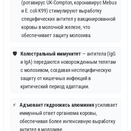
(ротавирус UK-Compton, коронавирус Mebus
и E. coli K99) стимулируют выработку
специфических антител у вакцинированной
коровы в молочной железе, что
обеспечивает защиту молозива.
🛡️
Колостральный иммунитет
— антитела (IgG
и IgA) передаются новорожденным телятам
с молозивом, создавая неспецифическую
защиту от кишечных инфекций в
критический период адаптации.
⚡
Адъювант гидроокись алюминия
усиливает
иммунный ответ организма коровы,
обеспечивая более интенсивную выработку
антител в молозиве.