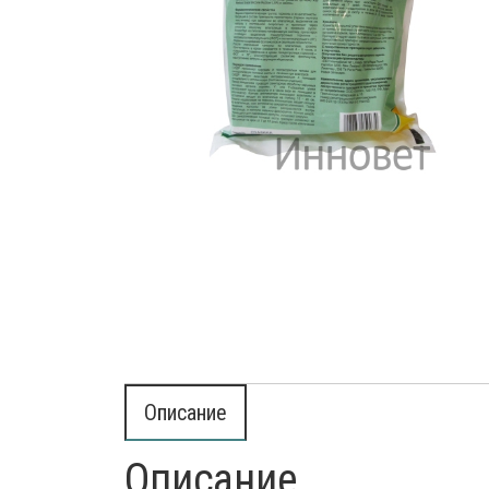
Деток
Препараты для птиц
Иммун
Препараты для свиней
Инстр
Кокци
Лечеб
Препа
Препар
Проби
Проти
Роден
Средс
Сывор
Описание
Успок
Описание