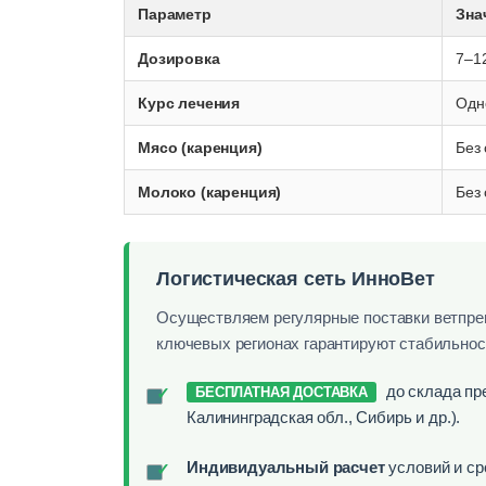
Параметр
Зна
Дозировка
7–12
Курс лечения
Одн
Мясо (каренция)
Без
Молоко (каренция)
Без
Логистическая сеть ИнноВет
Осуществляем регулярные поставки ветпреп
ключевых регионах гарантируют стабильнос
до склада пр
✓
БЕСПЛАТНАЯ ДОСТАВКА
Калининградская обл., Сибирь и др.).
Индивидуальный расчет
условий и ср
✓