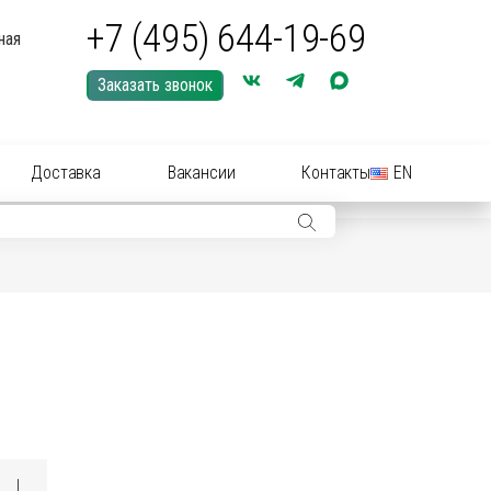
+7 (495) 644-19-69
ная
Заказать звонок
Доставка
Вакансии
Контакты
EN
ры: иглы, шприцы, инструменты
ры: Средства для купирования (кастрации)
ериальные вет
препараты
(антибиотики):
нные растворы и суспензии
рные инструменты для акушерства
ические
препараты
цирующие средства