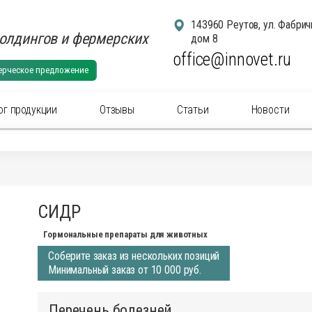
143960 Реутов, ул. Фабрич
олдингов и фермерских
дом 8
office@innovet.ru
ерческое предложение
ог продукции
Отзывы
Статьи
Новости
егории
суары для удаления рогов
Аксессуа
СИДР
суары: маркировка животных
Аксессуа
актериальные вет
препараты
(антибиотики) для
Антибакт
Гормональные препараты для животных
ального применения
инъекцио
Соберите заказ из нескольких позиций
ны для животных
Ветерина
Минимальный заказ от 10 000 руб.
ины инъекционные для животных
Гомеопат
нальные
препараты
для животных
Дезинфи
Перечень болезней