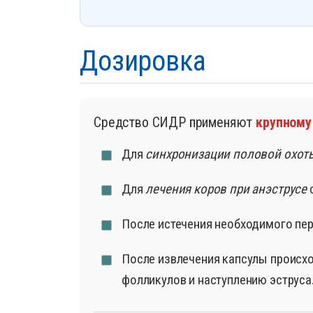
Дозировка
Средство СИДР применяют
крупному
Для
синхронизации половой охот
Для
лечения коров при анэструсе
с
После истечения необходимого пе
После извлечения капсулы происход
фолликулов и наступлению эструса