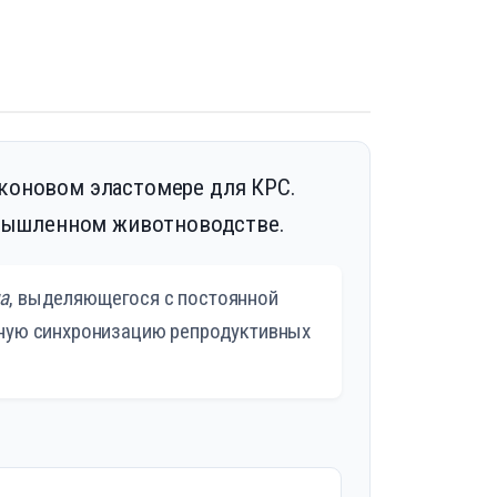
ликоновом эластомере для КРС.
омышленном животноводстве.
а
, выделяющегося с постоянной
вную синхронизацию репродуктивных