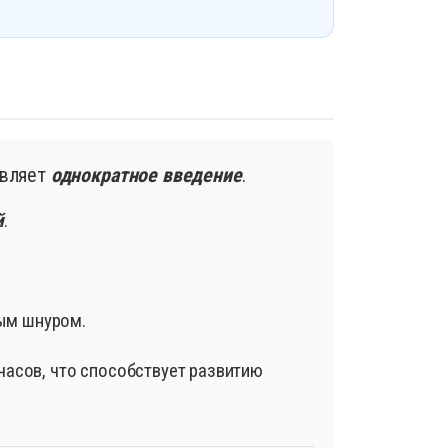
авляет
однократное введение
.
й
.
вым шнуром.
часов, что способствует развитию