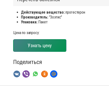
сиканты
Диагност
остимуляторы
Инсектиц
Действующее вещество:
прогестерон
Производитель:
"Зоэтис"
ументы для обрезки копыт
Инструме
Упаковка:
Пакет
диостатики
Кормовые
ные инъекционные растворы
Перчатки
Цена по запросу:
раты для внутриматочного введения
Препарат
Узнать цену
аты для лечения мастита, эндометрита
Препарат
спреи
рки
Противов
Поделиться
вопаразитарные, антигельминтные вет
препараты
Расходны
тициды
Спреи дл
тва для копыт
Средство
отки для животных
Товары д
оительные и снотворные
препараты
для животных
Уход за 