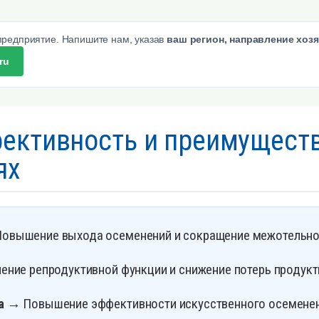
 предприятие. Напишите нам, указав
ваш регион, направление хоз
ru
ективность и преимущест
ях
овышение выхода осеменений и сокращение межотельног
ние репродуктивной функции и снижение потерь продукт
а
→ Повышение эффективности искусственного осеменени