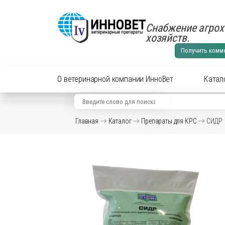
Снабжение агрох
хозяйств.
Получить комм
О ветеринарной компании ИнноВет
Катал
Вид животного
Кат
Главная
Каталог
Препараты для КРС
СИДР
Аксес
Препараты для cельхоз
Аксес
Препараты для КРС
Антиб
перор
Препараты для лошадей
Вакци
Витам
Препараты для МРС
Гормо