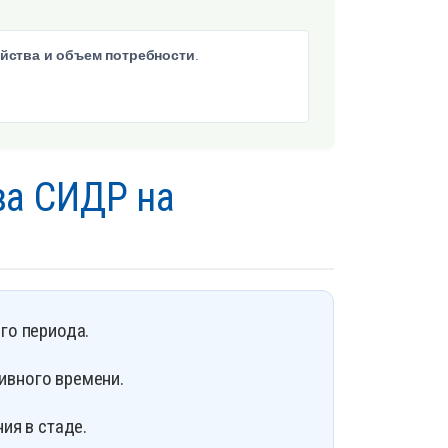
яйства и объем потребности
.
ва СИДР на
о периода.
ивного времени.
я в стаде.