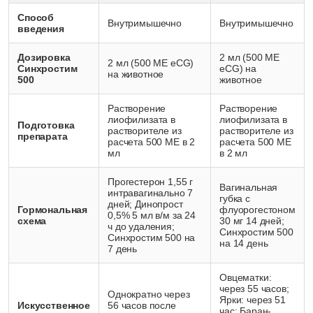
Способ
Внутримышечно
Внутримышечно
введения
Дозировка
2 мл (500 МЕ
2 мл (500 МЕ eCG)
Синхростим
eCG) на
на животное
500
животное
Растворение
Растворение
лиофилизата в
лиофилизата в
Подготовка
растворителе из
растворителе из
препарата
расчета 500 МЕ в 2
расчета 500 МЕ
мл
в 2 мл
Прогестерон 1,55 г
Вагинальная
интравагинально 7
губка с
дней; Динопрост
Гормональная
флуорогестоном
0,5% 5 мл в/м за 24
схема
30 мг 14 дней;
ч до удаления;
Синхростим 500
Синхростим 500 на
на 14 день
7 день
Овцематки:
через 55 часов;
Однократно через
Ярки: через 51
Искусственное
56 часов после
час; Баран-