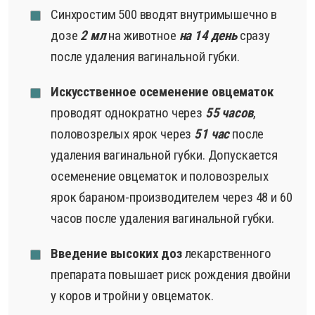
Синхростим 500 вводят внутримышечно в
дозе
2 мл
на животное
на 14 день
сразу
после удаления вагинальной губки.
Искусственное осеменение овцематок
проводят однократно через
55 часов
,
половозрелых ярок через
51 час
после
удаления вагинальной губки. Допускается
осеменение овцематок и половозрелых
ярок бараном-производителем через 48 и 60
часов после удаления вагинальной губки.
Введение высоких доз
лекарственного
препарата повышает риск рождения двойни
у коров и тройни у овцематок.