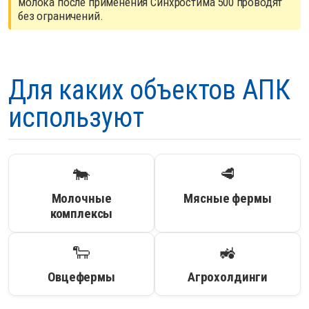
молока после применения Синхростима 500 проводят
без ограничений.
Для каких объектов АПК
используют
🐄
🥩
Молочные
Мясные фермы
комплексы
🐑
🚜
Овцефермы
Агрохолдинги