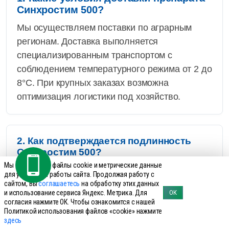
Синхростим 500?
Мы осуществляем поставки по аграрным
регионам. Доставка выполняется
специализированным транспортом с
соблюдением температурного режима от 2 до
8°C. При крупных заказах возможна
оптимизация логистики под хозяйство.
2. Как подтверждается подлинность
Синхростим 500?
Мы используем файлы cookie и метрические данные
Каждая партия препарата вводится в оборот
для улучшения работы сайта. Продолжая работу с
с цифровой маркировкой системы «Честный
сайтом, Вы
соглашаетесь
на обработку этих данных
и использование сервиса Яндекс. Метрика. Для
ОК
ЗНАК» в соответствии с Постановлением
согласия нажмите ОК. Чтобы ознакомится с нашей
Правительства РФ № 675 от 27.05.2024, что
Политикой использования файлов «cookie» нажмите
здесь
обеспечивает прослеживаемость и защиту от