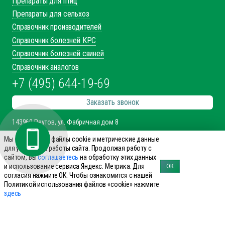
Препараты для КРС
Препараты для лошадей
Препараты для свиней
Препараты для МРС
Препараты для птиц
Препараты для сельхоз
Справочник производителей
Справочник болезней КРС
Справочник болезней свиней
Справочник аналогов
+7 (495) 644-19-69
Мы используем файлы cookie и метрические данные
для улучшения работы сайта. Продолжая работу с
сайтом, Вы
соглашаетесь
на обработку этих данных
Заказать звонок
и использование сервиса Яндекс. Метрика. Для
ОК
согласия нажмите ОК. Чтобы ознакомится с нашей
143960 Реутов, ул. Фабричная дом 8
Политикой использования файлов «cookie» нажмите
office@innovet.ru
здесь
Мы в соцсетях