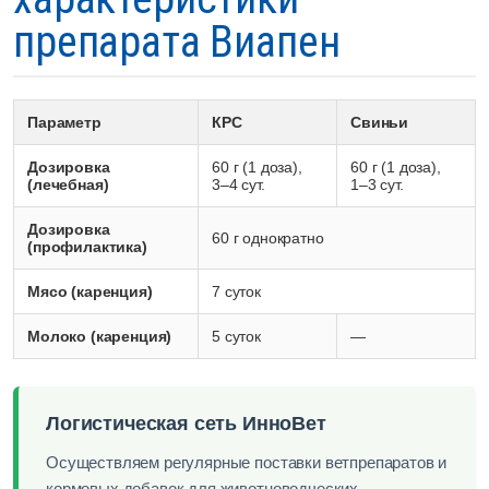
препарата Виапен
Параметр
КРС
Свиньи
Дозировка
60 г (1 доза),
60 г (1 доза),
(лечебная)
3–4 сут.
1–3 сут.
Дозировка
60 г однократно
(профилактика)
Мясо (каренция)
7 суток
Молоко (каренция)
5 суток
—
Логистическая сеть ИнноВет
Осуществляем регулярные поставки ветпрепаратов и
кормовых добавок для животноводческих