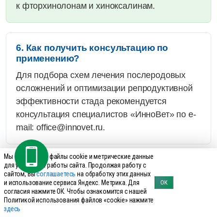
к фторхинолонам и хиноксалинам.
6. Как получить консультацию по
применению?
Для подбора схем лечения послеродовых
осложнений и оптимизации репродуктивной
эффективности стада рекомендуется
консультация специалистов «ИнноВет» по e-
mail: office@innovet.ru.
Мы используем файлы cookie и метрические данные
Меры предосторожности
для улучшения работы сайта. Продолжая работу с
сайтом, Вы
соглашаетесь
на обработку этих данных
и использование сервиса Яндекс. Метрика. Для
ОК
согласия нажмите ОК. Чтобы ознакомится с нашей
Политикой использования файлов «cookie» нажмите
здесь
Соблюдайте общие правила личной гигиены и