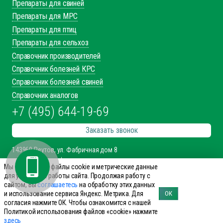
Препараты для свиней
Препараты для МРС
Препараты для птиц
Препараты для сельхоз
Справочник производителей
Справочник болезней КРС
Справочник болезней свиней
Справочник аналогов
+7 (495) 644-19-69
Заказать звонок
143960 Реутов, ул. Фабричная дом 8
office@innovet.ru
Мы используем файлы cookie и метрические данные
для улучшения работы сайта. Продолжая работу с
Мы в соцсетях
сайтом, Вы
соглашаетесь
на обработку этих данных
и использование сервиса Яндекс. Метрика. Для
ОК
согласия нажмите ОК. Чтобы ознакомится с нашей
Политикой использования файлов «cookie» нажмите
здесь