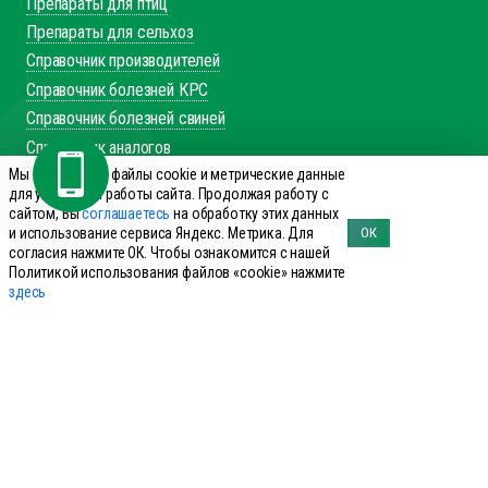
Препараты для птиц
Препараты для сельхоз
Справочник производителей
Справочник болезней КРС
Справочник болезней свиней
Справочник аналогов
Мы используем файлы cookie и метрические данные
+7 (495) 644-19-69
для улучшения работы сайта. Продолжая работу с
сайтом, Вы
соглашаетесь
на обработку этих данных
Заказать звонок
и использование сервиса Яндекс. Метрика. Для
ОК
согласия нажмите ОК. Чтобы ознакомится с нашей
143960 Реутов, ул. Фабричная дом 8
Политикой использования файлов «cookie» нажмите
office@innovet.ru
здесь
Мы в соцсетях