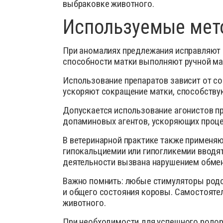
выбраковке животного.
Используемые мет
При аномалиях предлежания исправляют 
способности матки выполняют ручной мас
Использование препаратов зависит от с
ускоряют сокращение матки, способству
Допускается использование агонистов п
допаминовых агентов, ускоряющих проце
В ветеринарной практике также применяю
гипокальциемии или гипогликемии вводят
деятельности вызвана нарушением обмен
Важно помнить: любые стимуляторы родо
и общего состояния коровы. Самостоятел
животного.
При необходимости для успешного родо