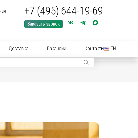
+7 (495) 644-19-69
ная
Заказать звонок
Доставка
Вакансии
Контакты
EN
ры: иглы, шприцы, инструменты
ры: Средства для купирования (кастрации)
ериальные вет
препараты
(антибиотики):
нные растворы и суспензии
рные инструменты для акушерства
ические
препараты
цирующие средства