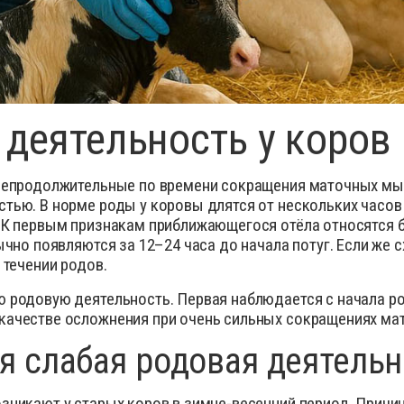
 деятельность у коров
 непродолжительные по времени сокращения маточных мы
остью.
В норме роды у коровы длятся от нескольких часов 
. К первым признакам приближающегося отёла относятся 
ычно появляются за 12–24 часа до начала потуг. Если же 
 течении родов.
 родовую деятельность. Первая наблюдается с начала ро
качестве осложнения при очень сильных сокращениях мат
я слабая родовая деятельн
зникают у старых коров в зимне-весенний период. Причин