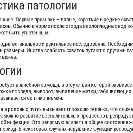
стика патологии
ньше. Первые признаки – вялые, короткие и редкие схват
часов. Обычно в норме после отхода околоплодных вод пот
жет быть угнетенным.
одит вагинальное и ректальное исследование. Необходим
и размеры. Иногда слабость схваток путают с другими п
 важна.
огии
ребует врачебной помощи, в отсутствии которой развива
жка последа, выворот, выпадение матки, субинволюция м
развивается септикопиемия.
а в родовых путях вызывает гипоксию телёнка, что сниж
озможно развитие воспалительных процессов в репродукт
ной инфекции.
Это напрямую влияет на общее состояние ж
период. В некоторых случаях нарушение функции репроду