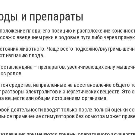
оды и препараты
положение плода, его позицию и расположение конечност
саж с введением руки в родовые пути либо через прямую
остояния животного. Чаще всего подкожно/внутримышечно
ют изгнанию плода.
ростагландина – препаратов, увеличивающих силу мышечн
сс родов.
тся средства, направленные на восстановление общего то
 растворы электролитов и энергетических веществ. Это 
а веществ или общим истощением организма.
вой деятельности вводят только после полной оценки со
ьное применение стимуляторов без осмотра может привес
разрешения применяются приемы оперативного акушерств