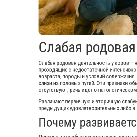
Слабая родовая
Слабая родовая деятельность у коров –
проходящие с недостаточной интенсивн
возраста, породы и условий содержания
слизи из половых путей. Эти признаки об
отсутствуют, речь идёт о патологическом
Различают первичную и вторичную слабую
предыдущих удовлетворительных либо в 
Почему развиваетс
Первичные слабые схватки чаще всего во