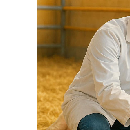
Деток
Препараты для птиц
Иммун
Препараты для свиней
Инстр
Кокци
Лечеб
Препа
Препар
Проби
Проти
Роден
Средс
Сывор
Успок