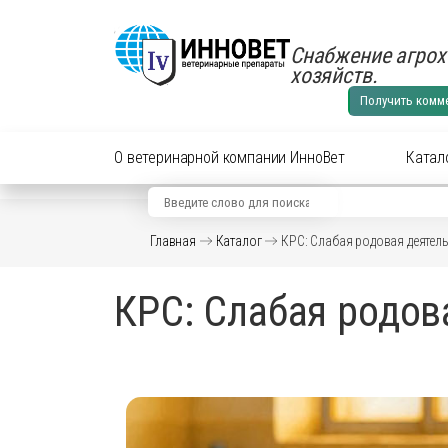
Снабжение агрох
хозяйств.
Получить комм
О ветеринарной компании ИнноВет
Катал
Вид животного
Кат
Главная
Каталог
КРС: Слабая родовая деятел
Аксес
Препараты для cельхоз
КРС: Слабая родов
Аксес
Препараты для КРС
Антиб
перор
Препараты для лошадей
Вакци
Витам
Препараты для МРС
Гормо