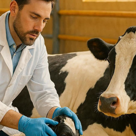
сиканты
Диагност
остимуляторы
Инсектиц
ументы для обрезки копыт
Инструме
диостатики
Кормовые
ные инъекционные растворы
Перчатки
раты для внутриматочного введения
Препарат
аты для лечения мастита, эндометрита
Препарат
спреи
рки
Противов
вопаразитарные, антигельминтные вет
препараты
Расходны
тициды
Спреи дл
тва для копыт
Средство
отки для животных
Товары д
оительные и снотворные
препараты
для животных
Уход за 