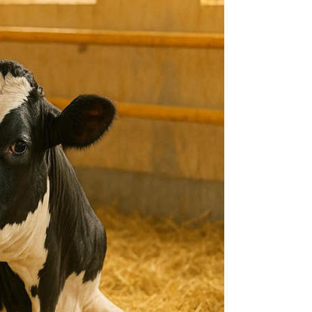
ика
ид
нты для усмирения животных
 добавки для сельскохозяйственных животных
ы для лечения болезней ЖКТ
ы для наружного применения: присыпки, мази,
оспалительные, НПВС
е материалы
я животных
 для вымени
ля искусственного осеменения
шкурой животных