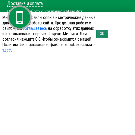
Доставка и оплата
Отзывы о работе с компанией ИнноВет
Мы используем файлы cookie и метрические данные
Вакансии
для улучшения работы сайта. Продолжая работу с
Контакты
сайтом, Вы
соглашаетесь
на обработку этих данных
и использование сервиса Яндекс. Метрика. Для
ОК
Каталог
согласия нажмите ОК. Чтобы ознакомится с нашей
Политикой использования файлов «cookie» нажмите
Препараты для КРС
здесь
Препараты для лошадей
Препараты для свиней
Препараты для МРС
Препараты для птиц
Препараты для сельхоз
Справочник производителей
Справочник болезней КРС
Справочник болезней свиней
Справочник аналогов
+7 (495) 644-19-69