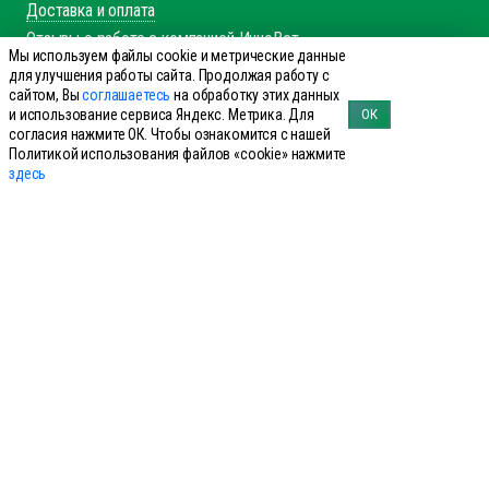
Доставка и оплата
Отзывы о работе с компанией ИнноВет
Мы используем файлы cookie и метрические данные
Вакансии
для улучшения работы сайта. Продолжая работу с
Контакты
сайтом, Вы
соглашаетесь
на обработку этих данных
и использование сервиса Яндекс. Метрика. Для
ОК
Каталог
согласия нажмите ОК. Чтобы ознакомится с нашей
Политикой использования файлов «cookie» нажмите
Препараты для КРС
здесь
Препараты для лошадей
Препараты для свиней
Препараты для МРС
Препараты для птиц
Препараты для сельхоз
Справочник производителей
Справочник болезней КРС
Справочник болезней свиней
Справочник аналогов
+7 (495) 644-19-69