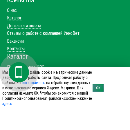
2026 INNOVET
Пользовательское соглашение
Политика обработки персональных
данных
Политика обработку файлов cookie
Согласие на обработку
персональных данных
Компания
О нас
Каталог
Доставка и оплата
Отзывы о работе с компанией ИнноВет
Мы используем файлы cookie и метрические данные
Вакансии
для улучшения работы сайта. Продолжая работу с
Контакты
сайтом, Вы
соглашаетесь
на обработку этих данных
и использование сервиса Яндекс. Метрика. Для
ОК
Каталог
согласия нажмите ОК. Чтобы ознакомится с нашей
Политикой использования файлов «cookie» нажмите
Препараты для КРС
здесь
Препараты для лошадей
Препараты для свиней
Препараты для МРС