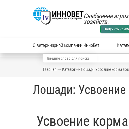
Снабжение агрох
хозяйств.
Получить комм
О ветеринарной компании ИнноВет
Катал
Вид животного
Кат
Главная
Каталог
Лошади: Усвоение корма ло
Аксес
Препараты для cельхоз
Лошади: Усвоение
Аксес
Препараты для КРС
Антиб
перор
Препараты для лошадей
Вакци
Усвоение корм
Витам
Препараты для МРС
Гормо