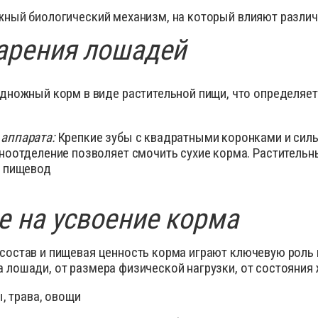
сиканты
Диагност
ный биологический механизм, на который влияют разли
остимуляторы
Инсектиц
арения лошадей
ументы для обрезки копыт
Инструме
диостатики
Кормовые
дножный корм в виде растительной пищи, что определяет
ные инъекционные растворы
Перчатки
раты для внутриматочного введения
Препарат
аты для лечения мастита, эндометрита
Препарат
аппарата:
Крепкие зубы с квадратными коронками и си
спреи
ноотделение позволяет смочить сухие корма. Растительн
рки
Противов
в пищевод
вопаразитарные, антигельминтные вет
препараты
Расходны
тициды
Спреи дл
 на усвоение корма
тва для копыт
Средство
отки для животных
Товары д
состав и пищевая ценность корма играют ключевую роль 
 лошади, от размера физической нагрузки, от состояния 
оительные и снотворные
препараты
для животных
Уход за 
, трава, овощи