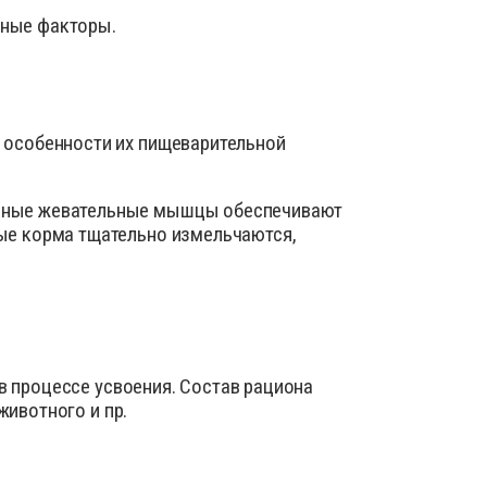
ика
чные факторы.
ид
нты для усмирения животных
 добавки для сельскохозяйственных животных
 особенности их пищеварительной
ы для лечения болезней ЖКТ
ы для наружного применения: присыпки, мази,
льные жевательные мышцы обеспечивают
ые корма тщательно измельчаются,
оспалительные, НПВС
е материалы
я животных
 для вымени
ля искусственного осеменения
в процессе усвоения. Состав рациона
животного и пр.
шкурой животных