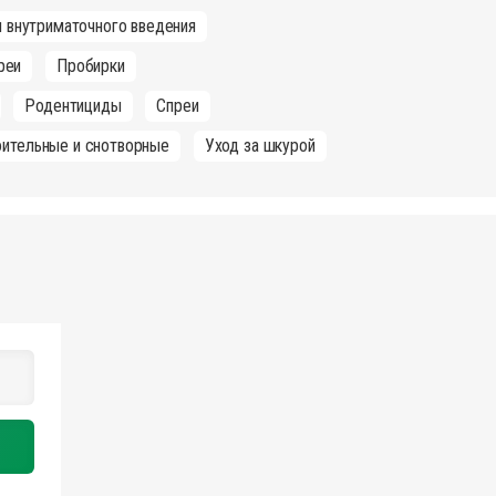
 внутриматочного введения
реи
Пробирки
Родентициды
Спреи
оительные и снотворные
Уход за шкурой