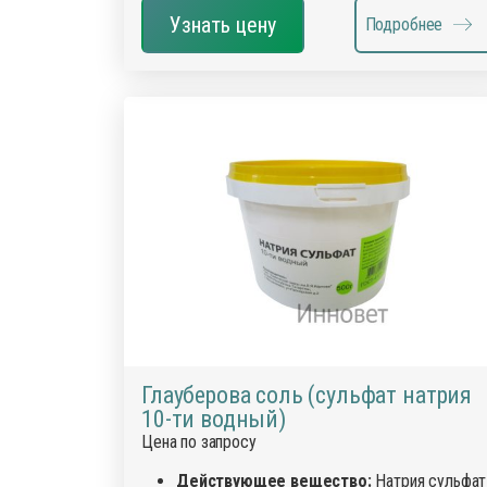
Узнать цену
Подробнее
Глауберова соль (сульфат натрия
10-ти водный)
Цена по запросу
Действующее вещество:
Натрия сульфат