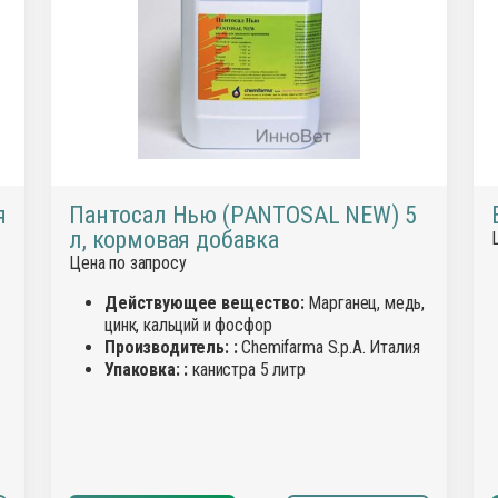
я
Пантосал Нью (PANTOSAL NEW) 5
л, кормовая добавка
Цена по запросу
Действующее вещество:
Марганец, медь,
цинк, кальций и фосфор
3
Производитель: :
Chemifarma S.p.A. Италия
Упаковка: :
канистра 5 литр