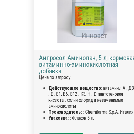
Анпросол Аминопан, 5 л, кормова
витаминно-аминокислотная
добавка
Цена по запросу
Действующее вещество:
витамины А , Д
, Е , В1, В6, В12 , К3, Н , D-пантотеновая
кислота , холин-хлорид и незаменимые
аминокислоты
Производитель: :
Chemifarma S.p.A. Италия
Упаковка: :
Флакон 5 л.