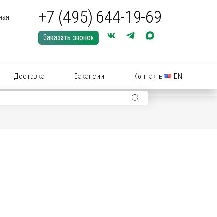
+7 (495) 644-19-69
ная
Заказать звонок
Доставка
Вакансии
Контакты
EN
ры: иглы, шприцы, инструменты
ры: Средства для купирования (кастрации)
ериальные вет
препараты
(антибиотики):
нные растворы и суспензии
рные инструменты для акушерства
ические
препараты
цирующие средства