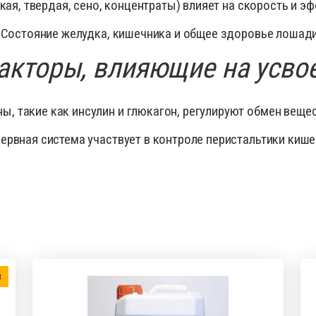
ая, твердая, сено, концентраты) влияет на скорость и э
: Состояние желудка, кишечника и общее здоровье лошади
кторы, влияющие на усво
ы, такие как инсулин и глюкагон, регулируют обмен вещес
нервная система участвует в контроле перистальтики ки
в