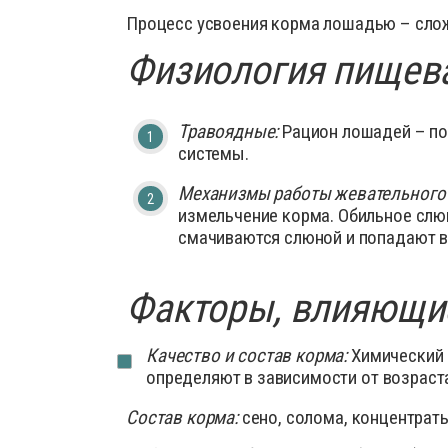
Деток
Препараты для птиц
Процесс усвоения корма лошадью – слож
Иммун
Физиология пищев
Препараты для свиней
Инстр
Кокци
Травоядные:
Рацион лошадей – по
Лечеб
системы.
Препа
Препар
Механизмы работы жевательного 
измельчение корма. Обильное слю
Проби
смачиваются слюной и попадают 
Проти
Роден
Факторы, влияющие
Средс
Сывор
Качество и состав корма:
Химический 
определяют в зависимости от возраста
Успок
Состав корма:
сено, солома, концентраты