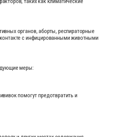
акторов, таких как климатические
ика
ид
нты для усмирения животных
тивных органов, аборты, респираторные
 добавки для сельскохозяйственных животных
м контакте с инфицированными животными
ы для лечения болезней ЖКТ
ы для наружного применения: присыпки, мази,
едующие меры:
оспалительные, НПВС
е материалы
я животных
ививок помогут предотвратить и
 для вымени
ля искусственного осеменения
шкурой животных
допоях и других местах содержания