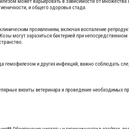
илезом может варьировать в зависимости от множества ф
сиканты
Диагност
гиеничности, и общего здоровья стада.
остимуляторы
Инсектиц
ументы для обрезки копыт
Инструме
клиническим проявлениям, включая воспаление репродук
диостатики
Кормовые
Козы могут заразиться бактерией при непосредственно
ные инъекционные растворы
Перчатки
странство.
раты для внутриматочного введения
Препарат
аты для лечения мастита, эндометрита
Препарат
спреи
да гемофилезом и других инфекций, важно соблюдать сл
рки
Противов
вопаразитарные, антигельминтные вет
препараты
Расходны
тициды
Спреи дл
улярные визиты ветеринара и проведение необходимых пр
тва для копыт
Средство
отки для животных
Товары д
оительные и снотворные
препараты
для животных
Уход за 
ия** Обеспечение чистоты и гигиеничности в стойлах, во