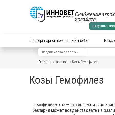
Снабжение агрох
хозяйств.
Получить комм
О ветеринарной компании ИнноВет
Катал
Вид животного
Кат
Главная
Каталог
Козы Гемофилез
Аксес
Препараты для cельхоз
Козы Гемофилез
Аксес
Препараты для КРС
Антиб
перор
Препараты для лошадей
Вакци
Гемофилез у коз — это инфекционное забо
Витам
Препараты для МРС
бактерия может воздействовать на разли
Гормо