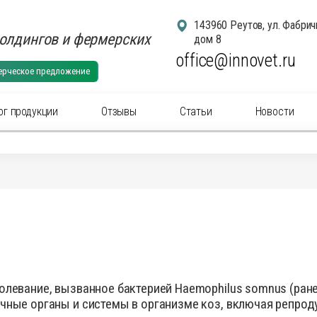
143960 Реутов, ул. Фабрич
олдингов и фермерских
дом 8
office@innovet.ru
ерческое предложение
ог продукции
Отзывы
Статьи
Новости
егории
суары для удаления рогов
Аксессуа
суары: маркировка животных
Аксессуа
актериальные вет
препараты
(антибиотики) для
Антибакт
ального применения
инъекцио
ны для животных
Ветерина
левание, вызванное бактерией Haemophilus somnus (ранее 
ины инъекционные для животных
Гомеопат
чные органы и системы в организме коз, включая репрод
нальные
препараты
для животных
Дезинфи