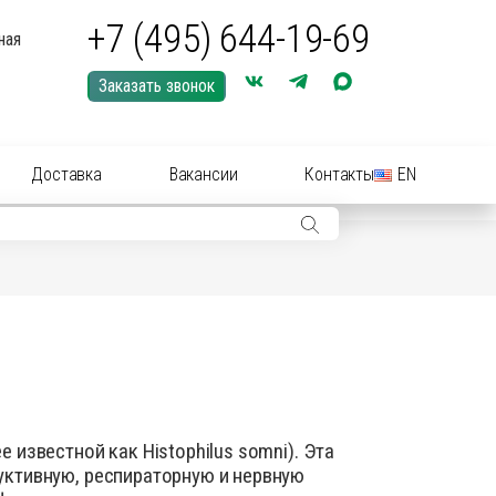
+7 (495) 644-19-69
ная
Заказать звонок
Доставка
Вакансии
Контакты
EN
ры: иглы, шприцы, инструменты
ры: Средства для купирования (кастрации)
ериальные вет
препараты
(антибиотики):
нные растворы и суспензии
рные инструменты для акушерства
известной как Histophilus somni). Эта
ические
препараты
уктивную, респираторную и нервную
цирующие средства