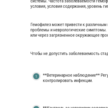
системы. Частота заболеваемости гемоф
Деток
Препараты для птиц
условия, условия содержания, уровень ги
Иммун
Препараты для свиней
Инстр
Гемофилез может привести к различным 
Кокци
проблемы и неврологические симптомы. 
Лечеб
или через загрязненное окружающее про
Препа
Препар
Чтобы не допустить заболеваемость ста
Проби
Проти
Роден
**Ветеринарное наблюдение** Рег
Средс
контролировать инфекции.
Сывор
Успок
**Контроль за условиями содержан