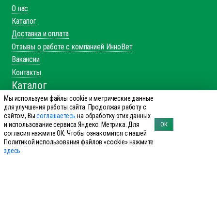
О нас
Каталог
Доставка и оплата
Отзывы о работе с компанией ИнноВет
Вакансии
Контакты
Каталог
Мы используем файлы cookie и метрические данные
Препараты для КРС
для улучшения работы сайта. Продолжая работу с
Препараты для лошадей
сайтом, Вы
соглашаетесь
на обработку этих данных
и использование сервиса Яндекс. Метрика. Для
ОК
Препараты для свиней
согласия нажмите ОК. Чтобы ознакомится с нашей
Препараты для МРС
Политикой использования файлов «cookie» нажмите
здесь
Препараты для птиц
Препараты для сельхоз
Справочник производителей
Справочник болезней КРС
Справочник болезней свиней