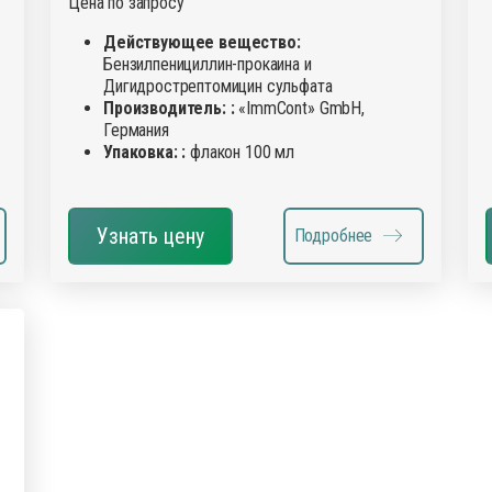
Цена по запросу
Действующее вещество:
Бензилпенициллин-прокаина и
Дигидрострептомицин сульфата
Производитель: :
«ImmCont» GmbH,
Германия
Упаковка: :
флакон 100 мл
Узнать цену
Подробнее