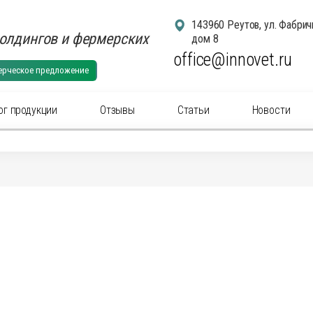
143960 Реутов, ул. Фабрич
олдингов и фермерских
дом 8
office@innovet.ru
ерческое предложение
ог продукции
Отзывы
Статьи
Новости
егории
суары для удаления рогов
Аксессуа
суары: маркировка животных
Аксессуа
актериальные вет
препараты
(антибиотики) для
Антибакт
ального применения
инъекцио
ны для животных
Ветерина
ины инъекционные для животных
Гомеопат
нальные
препараты
для животных
Дезинфи