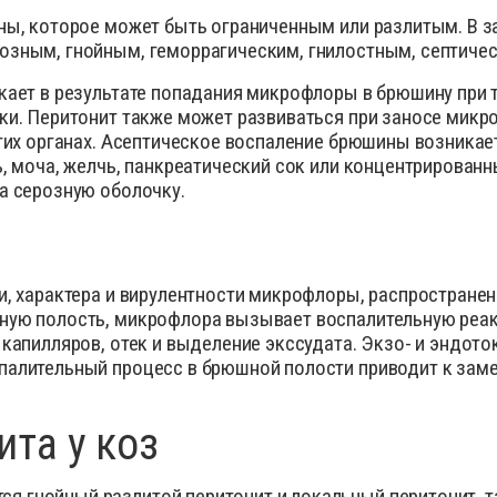
сиканты
Диагност
ны, которое может быть ограниченным или разлитым. В з
озным, гнойным, геморрагическим, гнилостным, септичес
остимуляторы
Инсектиц
ументы для обрезки копыт
Инструме
кает в результате попадания микрофлоры в брюшину при 
диостатики
Кормовые
ки. Перитонит также может развиваться при заносе микр
угих органах. Асептическое воспаление брюшины возникае
ные инъекционные растворы
Перчатки
ь, моча, желчь, панкреатический сок или концентрирован
раты для внутриматочного введения
Препарат
а серозную оболочку.
аты для лечения мастита, эндометрита
Препарат
спреи
рки
Противов
и, характера и вирулентности микрофлоры, распростране
вопаразитарные, антигельминтные вет
препараты
Расходны
ную полость, микрофлора вызывает воспалительную реак
тициды
Спреи дл
 капилляров, отек и выделение экссудата. Экзо- и эндот
тва для копыт
Средство
палительный процесс в брюшной полости приводит к зам
отки для животных
Товары д
оительные и снотворные
препараты
для животных
Уход за 
та у коз
 гнойный разлитой перитонит и локальный перитонит, т