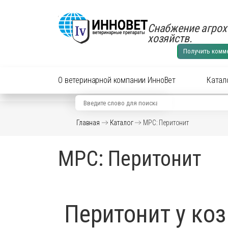
Снабжение агрох
хозяйств.
Получить комм
О ветеринарной компании ИнноВет
Катал
Вид животного
Кат
Главная
Каталог
МРС: Перитонит
Аксес
Препараты для cельхоз
МРС: Перитонит
Аксес
Препараты для КРС
Антиб
перор
Препараты для лошадей
Вакци
Перитонит у коз
Витам
Препараты для МРС
Гормо