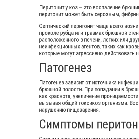
Деток
Препараты для птиц
Перитонит у коз — это воспаление брюши
перитонит может быть серозным, фибрин
Иммун
Препараты для свиней
Инстр
Септический перитонит чаще всего возни
Кокци
проколе рубца или травмах брюшной стен
расположенного в печени, легких или др
Лечеб
неинфекционных агентов, таких как кров
Препа
которые могут агрессивно действовать н
Препар
Патогенез
Проби
Патогенез зависит от источника инфекци
Проти
брюшной полости. При попадании в брюш
Роден
как краснота, увеличение проницаемости
Средс
вызывая общий токсикоз организма. Вос
Сывор
нарушению пищеварения.
Успок
Симптомы перитони
Самыми серьезными симптомами являются