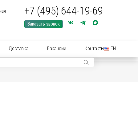
+7 (495) 644-19-69
ная
Заказать звонок
Доставка
Вакансии
Контакты
EN
ры: иглы, шприцы, инструменты
ры: Средства для купирования (кастрации)
ериальные вет
препараты
(антибиотики):
нные растворы и суспензии
рные инструменты для акушерства
ические
препараты
цирующие средства