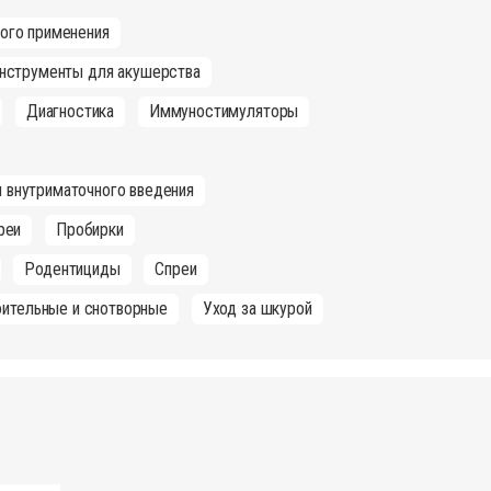
ного применения
нструменты для акушерства
Диагностика
Иммуностимуляторы
 внутриматочного введения
реи
Пробирки
Родентициды
Спреи
оительные и снотворные
Уход за шкурой