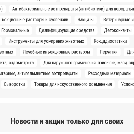
и)
Антибактериальные ветпрепараты (антибиотики) для перораль
инъекционные растворы и суспензии
Вакцины
Ветеринарные и
Гормональные
Дезинфицирующие средства
Детоксиканты
Инструменты для усмирения животных
Кокцидиостатики
вотных
Лечебные инъекционные растворы
Перчатки
Для
ита, эндометрита
Для наружного применения: присыпки, мази, сп
итарные, антигельминтные ветпрепараты
Расходные материалы
Сыворотки
Товары для искусственного осеменения
Успок
Новости и акции только для своих