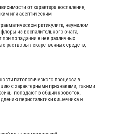
ика
ависимости от характера воспаления,
ким или асептическим.
ид
нты для усмирения животных
травматическом ретикулите, неумелом
 добавки для сельскохозяйственных животных
офлоры из воспалительного очага,
т при попадании в нее различных
ные растворы лекарственных средств,
ы для лечения болезней ЖКТ
ы для наружного применения: присыпки, мази,
оспалительные, НПВС
нности патологического процесса в
е материалы
цию с характерными признаками, такими
я животных
оксины попадают в общий кровоток,
 для вымени
едлению перистальтики кишечника и
ля искусственного осеменения
шкурой животных
акой как травматический