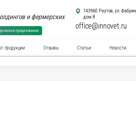
143960 Реутов, ул. Фабрич
олдингов и фермерских
дом 8
office@innovet.ru
ерческое предложение
ог продукции
Отзывы
Статьи
Новости
егории
суары для удаления рогов
Аксессуа
суары: маркировка животных
Аксессуа
актериальные вет
препараты
(антибиотики) для
Антибакт
ального применения
инъекцио
ны для животных
Ветерина
ины инъекционные для животных
Гомеопат
нальные
препараты
для животных
Дезинфи