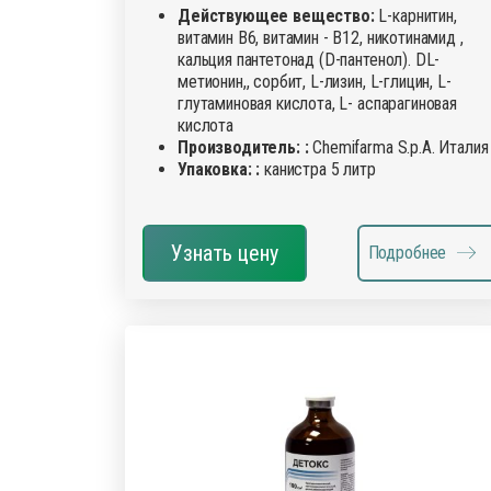
Действующее вещество:
L-карнитин,
витамин В6, витамин - В12, никотинамид ,
кальция пантетонад (D-пантенол). DL-
метионин,, сорбит, L-лизин, L-глицин, L-
глутаминовая кислота, L- аспарагиновая
кислота
Производитель: :
Chemifarma S.p.A. Италия
Упаковка: :
канистра 5 литр
Узнать цену
Подробнее