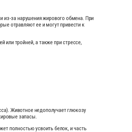
ика
ид
ти из-за нарушения жирового обмена. При
нты для усмирения животных
рые отравляют ее и могут привести к
 добавки для сельскохозяйственных животных
 или тройней, а также при стрессе,
ы для лечения болезней ЖКТ
ы для наружного применения: присыпки, мази,
оспалительные, НПВС
е материалы
я животных
 для вымени
ля искусственного осеменения
сса). Животное недополучает глюкозу
шкурой животных
жировые запасы.
жет полностью усвоить белок, и часть