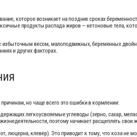
сиканты
Диагност
остимуляторы
Инсектиц
вание, которое возникает на поздних сроках беременнос
ументы для обрезки копыт
Инструме
ксичные продукты распада жиров — кетоновые тела, кото
диостатики
Кормовые
ные инъекционные растворы
Перчатки
с избыточным весом, малоподвижных, беременных двойней
раты для внутриматочного введения
Препарат
иях и других факторах.
аты для лечения мастита, эндометрита
Препарат
спреи
рки
Противов
ния
вопаразитарные, антигельминтные вет
препараты
Расходны
тициды
Спреи дл
тва для копыт
Средство
причинам, но чаще всего это ошибки в кормлении:
отки для животных
Товары д
одержащих легкоусвояемые углеводы (зерно, сахар, мела
оительные и снотворные
препараты
для животных
Уход за 
жизнедеятельности, поэтому начинает расщеплять свои 
, люцерна, клевер). Это приводит к тому, что коза не мо