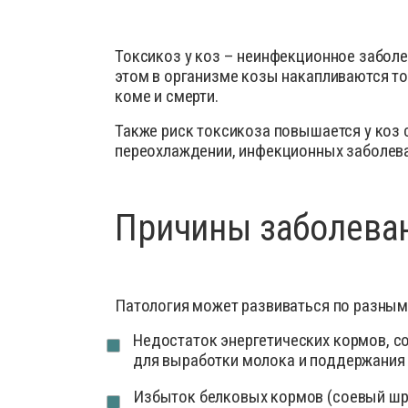
Деток
Препараты для птиц
Иммун
Токсикоз у коз – неинфекционное заболе
Препараты для свиней
Инстр
этом в организме козы накапливаются то
Кокци
коме и смерти.
Лечеб
Также риск токсикоза повышается у коз 
Препа
переохлаждении, инфекционных заболеван
Препар
Проби
Причины заболева
Проти
Роден
Средс
Патология может развиваться по разным 
Сывор
Недостаток энергетических кормов, с
Успок
для выработки молока и поддержания 
Избыток белковых кормов (соевый шрот