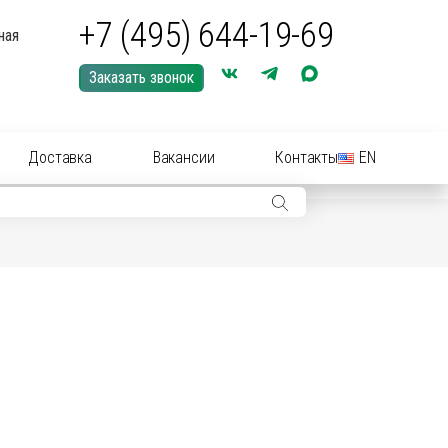
+7 (495) 644-19-69
ная
Заказать звонок
Доставка
Вакансии
Контакты
EN
ры: иглы, шприцы, инструменты
ры: Средства для купирования (кастрации)
ериальные вет
препараты
(антибиотики):
нные растворы и суспензии
рные инструменты для акушерства
ические
препараты
цирующие средства