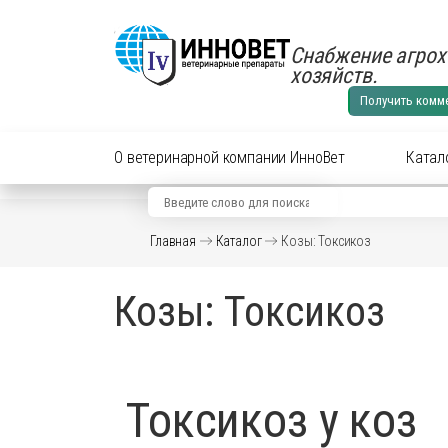
Снабжение агрох
хозяйств.
Получить комм
О ветеринарной компании ИнноВет
Катал
Вид животного
Кат
Главная
Каталог
Козы: Токсикоз
Аксес
Препараты для cельхоз
Козы: Токсикоз
Аксес
Препараты для КРС
Антиб
перор
Препараты для лошадей
Вакци
Токсикоз у коз
Витам
Препараты для МРС
Гормо