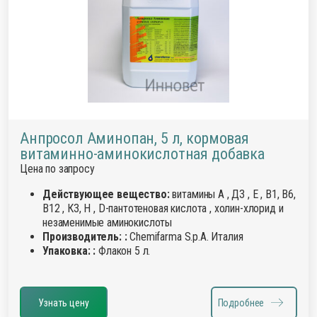
Анпросол Аминопан, 5 л, кормовая
витаминно-аминокислотная добавка
Цена по запросу
Действующее вещество:
витамины А , Д3 , Е , В1, В6,
В12 , К3, Н , D-пантотеновая кислота , холин-хлорид и
незаменимые аминокислоты
Производитель: :
Chemifarma S.p.A. Италия
Упаковка: :
Флакон 5 л.
Узнать цену
Подробнее