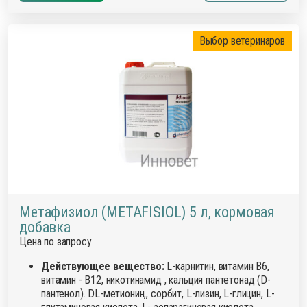
Выбор ветеринаров
Метафизиол (METAFISIOL) 5 л, кормовая
добавка
Цена по запросу
Действующее вещество:
L-карнитин, витамин В6,
витамин - В12, никотинамид , кальция пантетонад (D-
пантенол). DL-метионин,, сорбит, L-лизин, L-глицин, L-