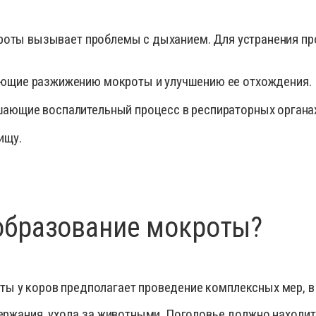
кроты вызывает проблемы с дыханием. Для устранения п
ующие разжижению мокроты и улучшению ее отхождения.
ающие воспалительный процесс в респираторных органа
ищу.
образование мокроты?
ы у коров предполагает проведение комплексных мер, в
ржания, ухода за животными. Поголовье должно находить