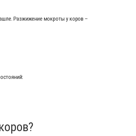
ика
ид
кашле. Разжижение мокроты у коров –
нты для усмирения животных
 добавки для сельскохозяйственных животных
ы для лечения болезней ЖКТ
ы для наружного применения: присыпки, мази,
оспалительные, НПВС
остояний:
е материалы
я животных
 для вымени
ля искусственного осеменения
шкурой животных
 коров?