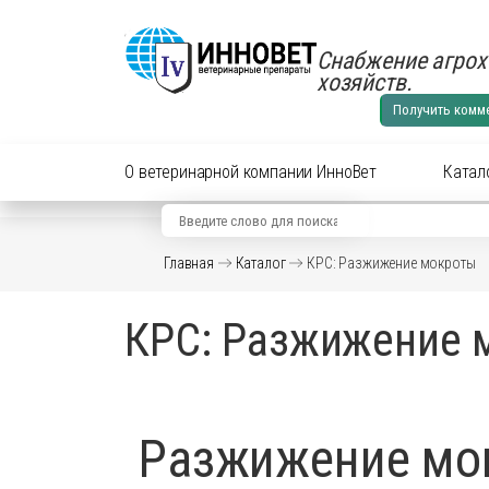
Снабжение агрох
хозяйств.
Получить комм
О ветеринарной компании ИнноВет
Катал
Вид животного
Кат
Главная
Каталог
КРС: Разжижение мокроты
Аксес
Препараты для cельхоз
КРС: Разжижение 
Аксес
Препараты для КРС
Антиб
перор
Препараты для лошадей
Вакци
Разжижение мок
Витам
Препараты для МРС
Гормо