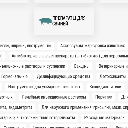
ПРЕПАРАТЫ ДЛЯ
СВИНЕЙ
 иглы, шприцы, инструменты
Аксессуары: маркировка животных
и)
Антибактериальные ветпрепараты (антибиотики) для перораль
инъекционные растворы и суспензии
Вакцины
Ветеринарные и
Гормональные
Дезинфицирующие средства
Детоксиканты
Инструменты для усмирения животных
Кокцидиостатики
вотных
Лечебные инъекционные растворы
Перчатки
Для
ита, эндометрита
Для наружного применения: присыпки, мази, сп
итарные, антигельминтные ветпрепараты
Расходные материалы
Сыворотки
Товары для искусственного осеменения
Успок