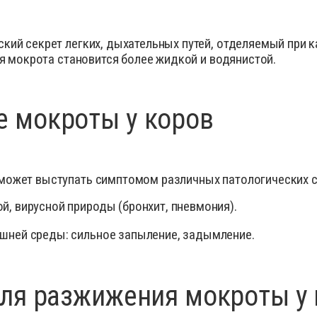
сиканты
Диагност
остимуляторы
Инсектиц
кий секрет легких, дыхательных путей, отделяемый при 
ументы для обрезки копыт
Инструме
ая мокрота становится более жидкой и водянистой.
диостатики
Кормовые
ные инъекционные растворы
Перчатки
 мокроты у коров
раты для внутриматочного введения
Препарат
аты для лечения мастита, эндометрита
Препарат
спреи
рки
Противов
может выступать симптомом различных патологических с
вопаразитарные, антигельминтные вет
препараты
Расходны
, вирусной природы (бронхит, пневмония).
тициды
Спреи дл
тва для копыт
Средство
шней среды: сильное запыление, задымление.
отки для животных
Товары д
оительные и снотворные
препараты
для животных
Уход за 
для разжижения мокроты у