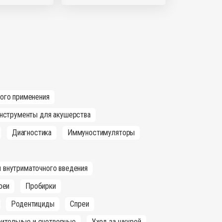
ного применения
нструменты для акушерства
Диагностика
Иммуностимуляторы
 внутриматочного введения
реи
Пробирки
Родентициды
Спреи
оительные и снотворные
Уход за шкурой