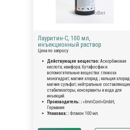
Лауритин-С, 100 мл,
инъекционный раствор
Цена по запросу
Действующее вещество:
Аскорбиновая
кислота; камфора; бутафосфан и
вспомогательные вещества: глюкоза
моногидрат; магния хлорид ; кальция хлорид 
магния сульфат; нейтральные составляющие
стабилизаторы, консерванты и вода для
инъекций.
Производитель: :
«ImmCont»GmbH,
Германия
Упаковка: :
Флакон 100 мл.