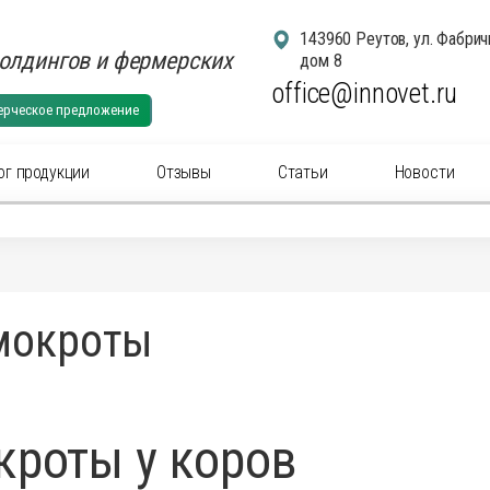
143960 Реутов, ул. Фабрич
олдингов и фермерских
дом 8
office@innovet.ru
ерческое предложение
ог продукции
Отзывы
Статьи
Новости
егории
суары для удаления рогов
Аксессуа
мокроты
суары: маркировка животных
Аксессуа
актериальные вет
препараты
(антибиотики) для
Антибакт
ального применения
инъекцио
ны для животных
Ветерина
роты у коров
ины инъекционные для животных
Гомеопат
нальные
препараты
для животных
Дезинфи