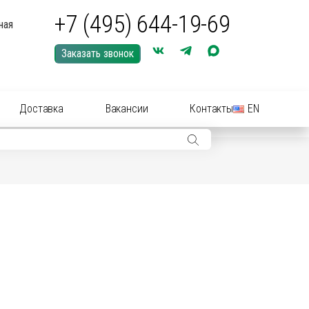
+7 (495) 644-19-69
ная
Заказать звонок
Доставка
Вакансии
Контакты
EN
ры: иглы, шприцы, инструменты
ры: Средства для купирования (кастрации)
ериальные вет
препараты
(антибиотики):
нные растворы и суспензии
рные инструменты для акушерства
ические
препараты
цирующие средства