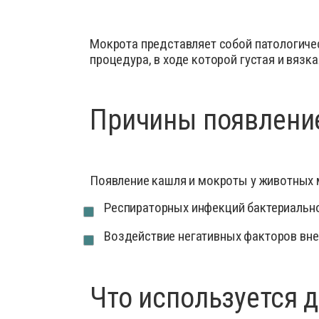
Деток
Препараты для птиц
Иммун
Мокрота представляет собой патологичес
Препараты для свиней
Инстр
процедура, в ходе которой густая и вязк
Кокци
Лечеб
Причины появление
Препа
Препар
Проби
Появление кашля и мокроты у животных 
Проти
Респираторных инфекций бактериальной
Роден
Средс
Воздействие негативных факторов вне
Сывор
Успок
Что используется 