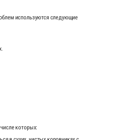
роблем используются следующие
х.
 числе которых:
ся в сухих, чистых коровниках с