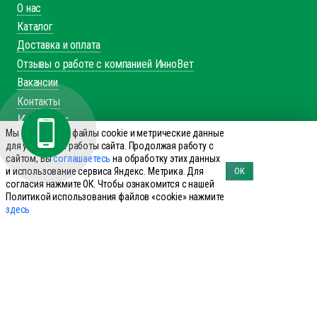
О нас
Каталог
Доставка и оплата
Отзывы о работе с компанией ИнноВет
Вакансии
Контакты
Каталог
Мы используем файлы cookie и метрические данные
для улучшения работы сайта. Продолжая работу с
Препараты для КРС
сайтом, Вы
соглашаетесь
на обработку этих данных
Препараты для лошадей
и использование сервиса Яндекс. Метрика. Для
ОК
Препараты для свиней
согласия нажмите ОК. Чтобы ознакомится с нашей
Политикой использования файлов «cookie» нажмите
Препараты для МРС
здесь
Препараты для птиц
Препараты для сельхоз
Справочник производителей
Справочник болезней КРС
Справочник болезней свиней
Справочник аналогов