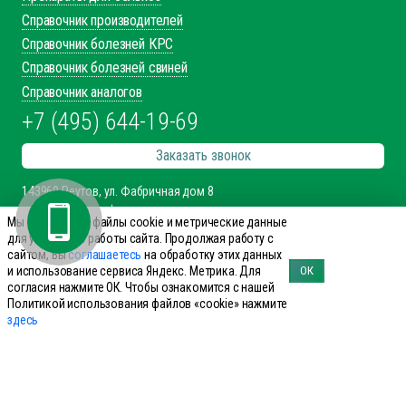
Справочник производителей
Справочник болезней КРС
Справочник болезней свиней
Справочник аналогов
+7 (495) 644-19-69
Заказать звонок
143960 Реутов, ул. Фабричная дом 8
office@innovet.ru
Мы используем файлы cookie и метрические данные
для улучшения работы сайта. Продолжая работу с
Мы в соцсетях
сайтом, Вы
соглашаетесь
на обработку этих данных
и использование сервиса Яндекс. Метрика. Для
ОК
согласия нажмите ОК. Чтобы ознакомится с нашей
Политикой использования файлов «cookie» нажмите
здесь