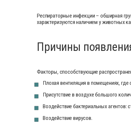
Деток
Препараты для птиц
Иммун
Респираторные инфекции – обширная гру
Препараты для свиней
характеризуются наличием у животных ка
Инстр
Кокци
Лечеб
Причины появлени
Препа
Препар
Проби
Факторы, способствующие распростране
Проти
Плохая вентиляция в помещениях, где 
Роден
Средс
Присутствие в воздухе большого коли
Сывор
Воздействие бактериальных агентов: ст
Успок
Воздействие вирусов.