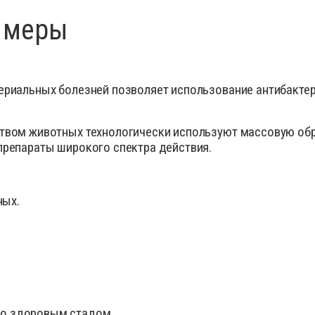
 меры
териальных болезней позволяет использование антибакте
ством животных технологически используют массовую об
препараты широкого спектра действия.
ных.
со здоровым стадом.