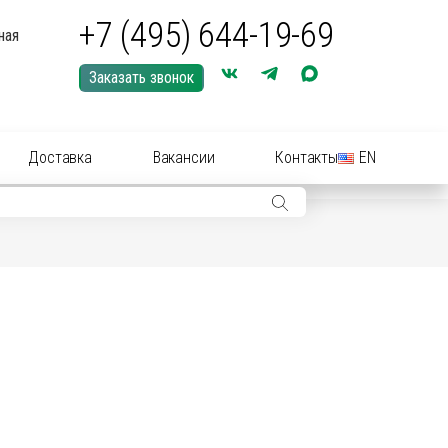
+7 (495) 644-19-69
ная
Заказать звонок
Доставка
Вакансии
Контакты
EN
ры: иглы, шприцы, инструменты
ры: Средства для купирования (кастрации)
ериальные вет
препараты
(антибиотики):
нные растворы и суспензии
рные инструменты для акушерства
ические
препараты
цирующие средства