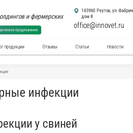
143960 Реутов, ул. Фабрич
олдингов и фермерских
дом 8
office@innovet.ru
ерческое предложение
ог продукции
Отзывы
Статьи
Новости
егории
екции
суары для удаления рогов
Аксессуа
орные инфекции
суары: маркировка животных
Аксессуа
актериальные вет
препараты
(антибиотики) для
Антибакт
ального применения
инъекцио
ны для животных
Ветерина
екции у свиней
ины инъекционные для животных
Гомеопат
нальные
препараты
для животных
Дезинфи