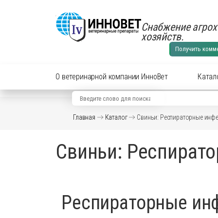
Снабжение агрох
хозяйств.
Получить комм
О ветеринарной компании ИнноВет
Катал
Вид животного
Кат
Главная
Каталог
Свиньи: Респираторные инф
Аксес
Препараты для cельхоз
Свиньи: Респират
Аксес
Препараты для КРС
Антиб
перор
Препараты для лошадей
Вакци
Респираторные инф
Витам
Препараты для МРС
Гормо