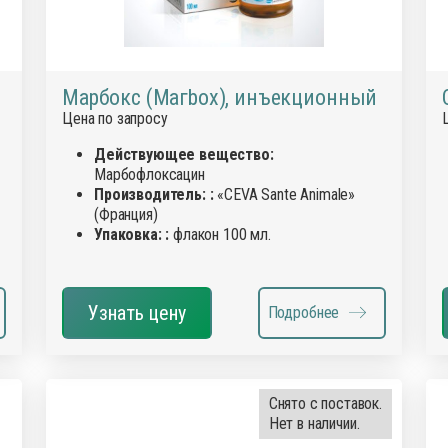
Марбокс (Магbох), инъекционный
Цена по запросу
Действующее вещество:
Марбофлоксацин
Производитель: :
«CEVA Sante Animale»
(Франция)
Упаковка: :
флакон 100 мл.
Узнать цену
Подробнее
Снято с поставок.
Нет в наличии.