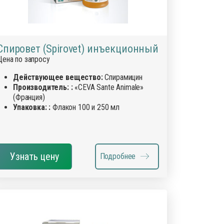
Спировет (Spirovet) инъекционный
Цена по запросу
Действующее вещество:
Спирамицин
Производитель: :
«CEVA Sante Animale»
(Франция)
Упаковка: :
Флакон 100 и 250 мл
Узнать цену
Подробнее