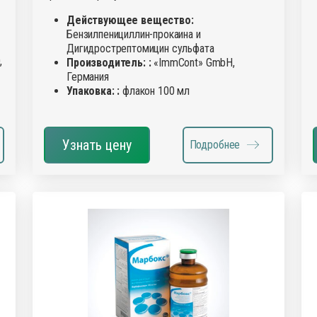
Действующее вещество:
Бензилпенициллин-прокаина и
Дигидрострептомицин сульфата
,
Производитель: :
«ImmCont» GmbH,
Германия
Упаковка: :
флакон 100 мл
Узнать цену
Подробнее