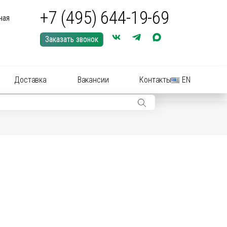
+7 (495) 644-19-69
ная
Заказать звонок
Доставка
Вакансии
Контакты
EN
ры: иглы, шприцы, инструменты
ры: Средства для купирования (кастрации)
ериальные вет
препараты
(антибиотики):
нные растворы и суспензии
рные инструменты для акушерства
.
ические
препараты
цирующие средства