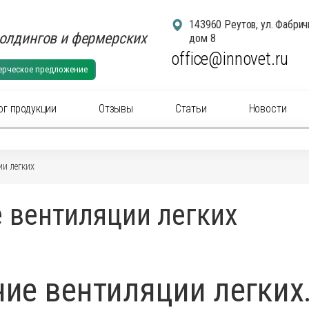
143960 Реутов, ул. Фабрич
олдингов и фермерских
дом 8
office@innovet.ru
ерческое предложение
ог продукции
Отзывы
Статьи
Новости
егории
ии легких
суары для удаления рогов
Аксессуа
 вентиляции легких
суары: маркировка животных
Аксессуа
актериальные вет
препараты
(антибиотики) для
Антибакт
ального применения
инъекцио
ны для животных
Ветерина
ние вентиляции легких
ины инъекционные для животных
Гомеопат
нальные
препараты
для животных
Дезинфи