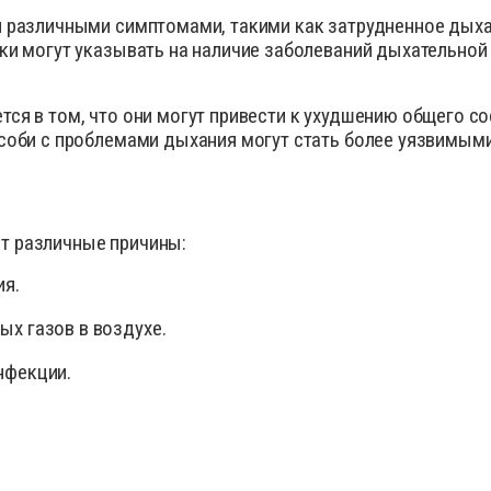
сиканты
Диагност
 различными симптомами, такими как затрудненное дыхан
ки могут указывать на наличие заболеваний дыхательной 
остимуляторы
Инсектиц
ументы для обрезки копыт
Инструме
диостатики
Кормовые
ся в том, что они могут привести к ухудшению общего со
Особи с проблемами дыхания могут стать более уязвимым
ные инъекционные растворы
Перчатки
раты для внутриматочного введения
Препарат
аты для лечения мастита, эндометрита
Препарат
спреи
т различные причины:
рки
Противов
ия.
вопаразитарные, антигельминтные вет
препараты
Расходны
тициды
Спреи дл
ых газов в воздухе.
тва для копыт
Средство
нфекции.
отки для животных
Товары д
оительные и снотворные
препараты
для животных
Уход за 