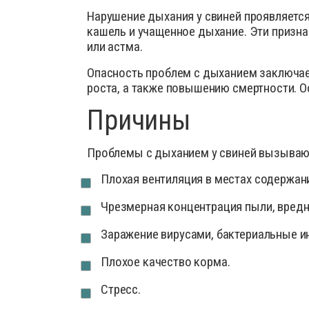
Деток
Препараты для птиц
Нарушение дыхания у свиней проявляется
кашель и учащенное дыхание. Эти призна
Иммун
или астма.
Препараты для свиней
Инстр
Кокци
Опасность проблем с дыханием заключает
роста, а также повышению смертности. 
Лечеб
Препа
Причины
Препар
Проблемы с дыханием у свиней вызываю
Проби
Плохая вентиляция в местах содержан
Проти
Роден
Чрезмерная концентрация пыли, вредн
Средс
Заражение вирусами, бактериальные и
Сывор
Плохое качество корма.
Успок
Стресс.