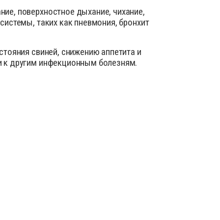
ика
ие, поверхностное дыхание, чихание,
системы, таких как пневмония, бронхит
ид
нты для усмирения животных
 добавки для сельскохозяйственных животных
стояния свиней, снижению аппетита и
и к другим инфекционным болезням.
ы для лечения болезней ЖКТ
ы для наружного применения: присыпки, мази,
оспалительные, НПВС
е материалы
я животных
 для вымени
ля искусственного осеменения
шкурой животных