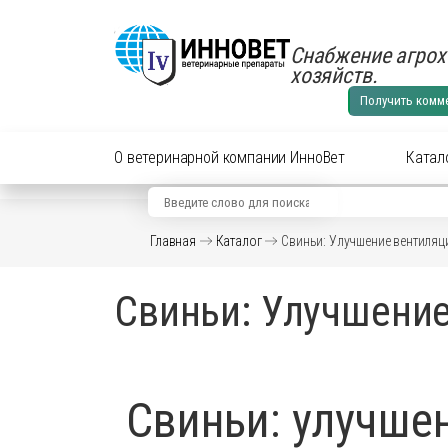
Снабжение агрох
хозяйств.
Получить комм
О ветеринарной компании ИнноВет
Катал
Вид животного
Кат
Главная
Каталог
Свиньи: Улучшение вентиляц
Аксес
Препараты для cельхоз
Свиньи: Улучшение
Аксес
Препараты для КРС
Антиб
перор
Препараты для лошадей
Вакци
Свиньи: улучше
Витам
Препараты для МРС
Гормо