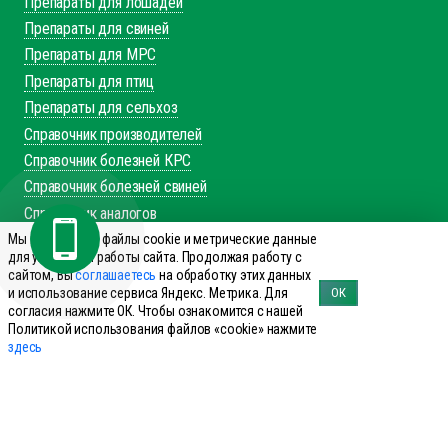
Препараты для лошадей
Препараты для свиней
Препараты для МРС
Препараты для птиц
Препараты для сельхоз
Справочник производителей
Справочник болезней КРС
Справочник болезней свиней
Справочник аналогов
Мы используем файлы cookie и метрические данные
+7 (495) 644-19-69
для улучшения работы сайта. Продолжая работу с
сайтом, Вы
соглашаетесь
на обработку этих данных
Заказать звонок
и использование сервиса Яндекс. Метрика. Для
ОК
согласия нажмите ОК. Чтобы ознакомится с нашей
143960 Реутов, ул. Фабричная дом 8
Политикой использования файлов «cookie» нажмите
office@innovet.ru
здесь
Мы в соцсетях