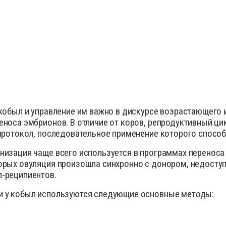
 кобыл и управление им важно в дискурсе возрастающего
еноса эмбрионов. В отличие от коров, репродуктивный ци
 протокол, последовательное применение которого спосо
низация чаще всего используется в программах переноса
орых овуляция произошла синхронно с донором, недосту
л-реципиентов.
и у кобыл используются следующие основные методы: