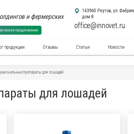
143960 Реутов, ул. Фабрич
олдингов и фермерских
дом 8
office@innovet.ru
ерческое предложение
ог продукции
Отзывы
Статьи
Новости
егории
ормональные препараты для лошадей
суары для удаления рогов
Аксессуа
параты для лошадей
суары: маркировка животных
Аксессуа
актериальные вет
препараты
(антибиотики) для
Антибакт
ального применения
инъекцио
ны для животных
Ветерина
ины инъекционные для животных
Гомеопат
нальные
препараты
для животных
Дезинфи