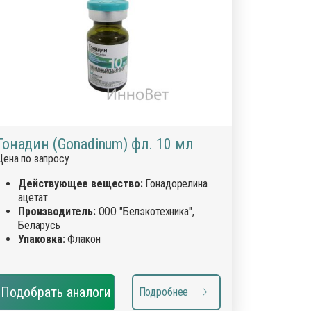
ика
ид
нты для усмирения животных
 добавки для сельскохозяйственных животных
ы для лечения болезней ЖКТ
ы для наружного применения: присыпки, мази,
Гонадин (Gonadinum) фл. 10 мл
Цена по запросу
оспалительные, НПВС
е материалы
Действующее вещество:
Гонадорелина
ацетат
я животных
Производитель:
ООО "Белэкотехника",
 для вымени
Беларусь
Упаковка:
Флакон
ля искусственного осеменения
шкурой животных
Подобрать аналоги
Подробнее