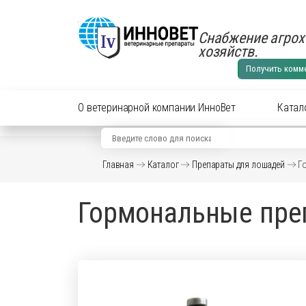
Снабжение агрох
хозяйств.
Получить комм
О ветеринарной компании ИнноВет
Катал
Вид животного
Кат
Главная
Каталог
Препараты для лошадей
Г
Аксес
Препараты для cельхоз
Гормональные пре
Аксес
Препараты для КРС
Антиб
перор
Препараты для лошадей
Вакци
Витам
Препараты для МРС
Гормо