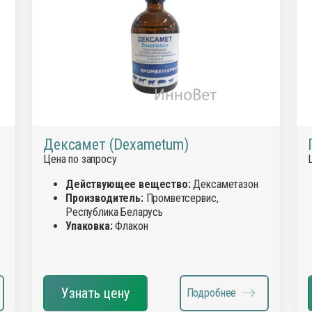
сиканты
Диагност
остимуляторы
Инсектиц
ументы для обрезки копыт
Инструме
диостатики
Кормовые
ные инъекционные растворы
Перчатки
раты для внутриматочного введения
Препарат
аты для лечения мастита, эндометрита
Препарат
Дексамет (Dexametum)
спреи
Цена по запросу
рки
Противов
вопаразитарные, антигельминтные вет
препараты
Расходны
Действующее вещество:
Дексаметазон
Производитель:
Промветсервис,
тициды
Спреи дл
Республика Беларусь
тва для копыт
Средство
Упаковка:
Флакон
отки для животных
Товары д
оительные и снотворные
препараты
для животных
Уход за 
Узнать цену
Подробнее