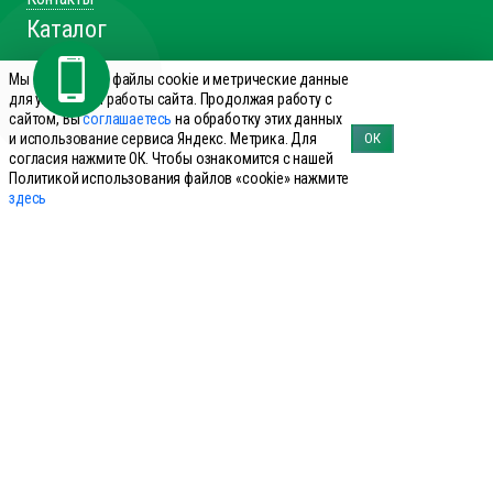
Каталог
Препараты для КРС
Мы используем файлы cookie и метрические данные
Препараты для лошадей
для улучшения работы сайта. Продолжая работу с
сайтом, Вы
соглашаетесь
на обработку этих данных
Препараты для свиней
и использование сервиса Яндекс. Метрика. Для
ОК
Препараты для МРС
согласия нажмите ОК. Чтобы ознакомится с нашей
Политикой использования файлов «cookie» нажмите
Препараты для птиц
здесь
Препараты для сельхоз
Справочник производителей
Справочник болезней КРС
Справочник болезней свиней
Справочник аналогов
+7 (495) 644-19-69
Заказать звонок
143960 Реутов, ул. Фабричная дом 8
office@innovet.ru