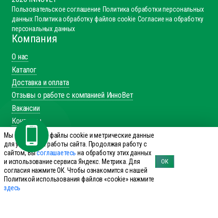
Пользовательское соглашение
Политика обработки персональных
данных
Политика обработку файлов cookie
Согласие на обработку
персональных данных
Компания
О нас
Каталог
Доставка и оплата
Отзывы о работе с компанией ИнноВет
Вакансии
Контакты
Каталог
Мы используем файлы cookie и метрические данные
для улучшения работы сайта. Продолжая работу с
Препараты для КРС
сайтом, Вы
соглашаетесь
на обработку этих данных
и использование сервиса Яндекс. Метрика. Для
ОК
Препараты для лошадей
согласия нажмите ОК. Чтобы ознакомится с нашей
Препараты для свиней
Политикой использования файлов «cookie» нажмите
здесь
Препараты для МРС
Препараты для птиц
Препараты для сельхоз