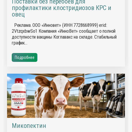
Поставки без перебоев для
профилактики клостридиозов КРС и
овец
Реклама. ООО «Инновет» (ИНН 7728668999) erid:
2VtzqxbwSo1 Компания «ИнноВет» сообщает о полной
доступности вакцины Коглавакс на складе. Стабильный
график…
Подробнее
Микопектин