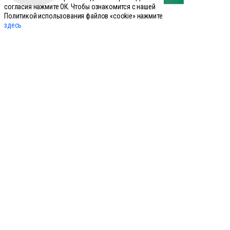
согласия нажмите ОК. Чтобы ознакомится с нашей
Средства для копыт
Политикой использования файлов «cookie» нажмите
здесь
Средство для вымени
Сыворотки
Товары для искусственного осеменения
Успокоительные и снотворные
Уход за шкурой
Новости и акции только для своих