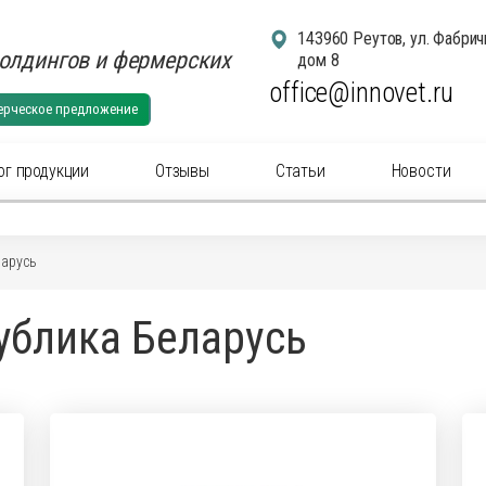
143960 Реутов, ул. Фабрич
олдингов и фермерских
дом 8
office@innovet.ru
ерческое предложение
ог продукции
Отзывы
Статьи
Новости
егории
арусь
суары для удаления рогов
Аксессуа
блика Беларусь
суары: маркировка животных
Аксессуа
актериальные вет
препараты
(антибиотики) для
Антибакт
ального применения
инъекцио
ны для животных
Ветерина
ины инъекционные для животных
Гомеопат
нальные
препараты
для животных
Дезинфи