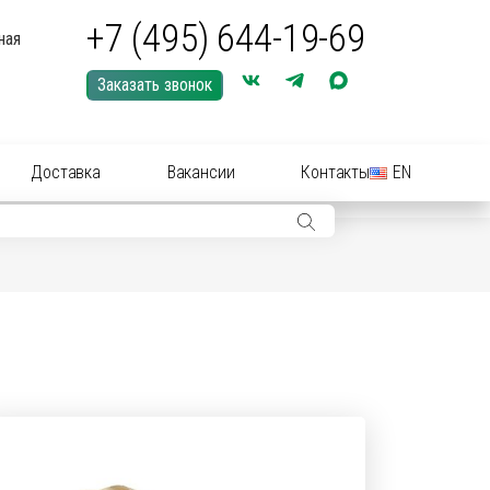
+7 (495) 644-19-69
ная
Заказать звонок
Доставка
Вакансии
Контакты
EN
ры: иглы, шприцы, инструменты
ры: Средства для купирования (кастрации)
ериальные вет
препараты
(антибиотики):
нные растворы и суспензии
рные инструменты для акушерства
ические
препараты
цирующие средства