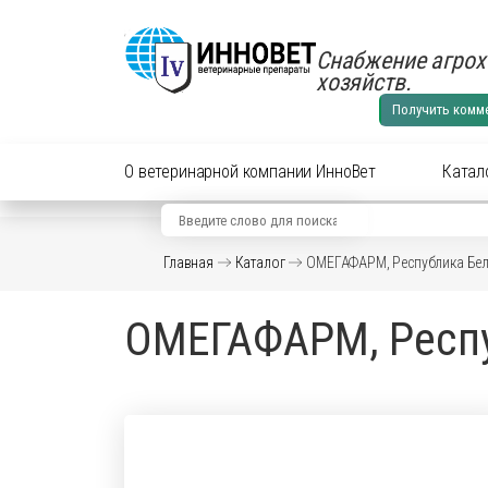
Снабжение агрох
хозяйств.
Получить комм
О ветеринарной компании ИнноВет
Катал
Вид животного
Кат
Главная
Каталог
ОМЕГАФАРМ, Республика Бел
Аксес
Препараты для cельхоз
ОМЕГАФАРМ, Респу
Аксес
Препараты для КРС
Антиб
перор
Препараты для лошадей
Вакци
Витам
Препараты для МРС
Гормо