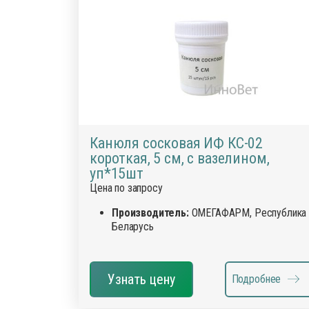
Деток
Препараты для птиц
Иммун
Препараты для свиней
Инстр
Кокци
Лечеб
Препа
Препар
Канюля сосковая ИФ КС-02
короткая, 5 см, с вазелином,
Проби
уп*15шт
Проти
Цена по запросу
Роден
Производитель:
ОМЕГАФАРМ, Республика
Средс
Беларусь
Сывор
Успок
Узнать цену
Подробнее