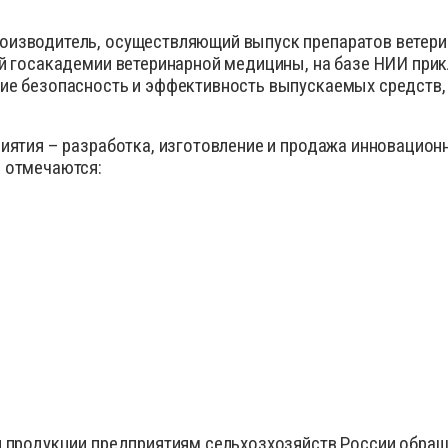
изводитель, осуществляющий выпуск препаратов ветери
й госакадемии ветеринарной медицины, на базе НИИ при
ие безопасность и эффективность выпускаемых средств,
иятия – разработка, изготовление и продажа инновацион
 отмечаются:
 продукции предприятиям сельхозхозяйств России обращ