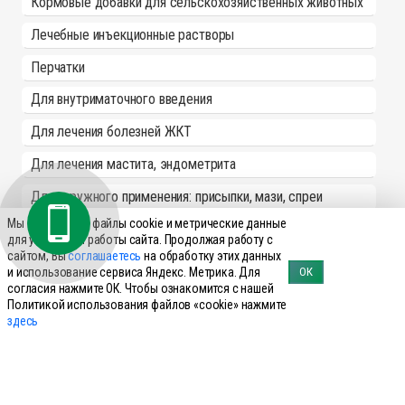
Кормовые добавки для сельскохозяйственных животных
Лечебные инъекционные растворы
Перчатки
Для внутриматочного введения
Для лечения болезней ЖКТ
Для лечения мастита, эндометрита
Для наружного применения: присыпки, мази, спреи
Мы используем файлы cookie и метрические данные
Пробирки
для улучшения работы сайта. Продолжая работу с
сайтом, Вы
соглашаетесь
на обработку этих данных
Противовоспалительные, НПВС
и использование сервиса Яндекс. Метрика. Для
ОК
согласия нажмите ОК. Чтобы ознакомится с нашей
Противопаразитарные, антигельминтные ветпрепараты
Политикой использования файлов «cookie» нажмите
здесь
Расходные материалы
Родентициды
Спреи