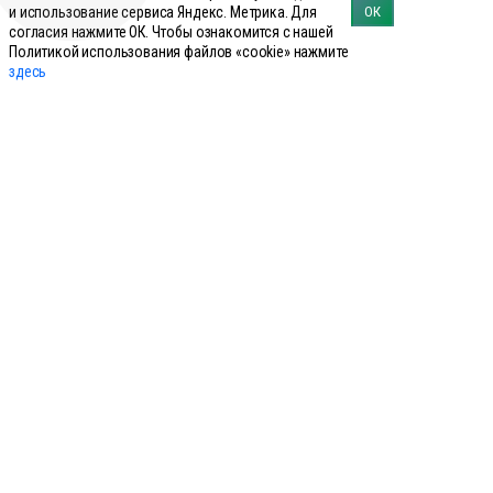
и использование сервиса Яндекс. Метрика. Для
ОК
согласия нажмите ОК. Чтобы ознакомится с нашей
Политикой использования файлов «cookie» нажмите
Аксессуары для удаления рогов
здесь
Аксессуары: иглы, шприцы, инструменты
Аксессуары: маркировка животных
Аксессуары: Средства для купирования (кастрации)
Антибактериальные ветпрепараты (антибиотики) для
перорального применения
Антибактериальные ветпрепараты (антибиотики):
инъекционные растворы и суспензии
Вакцины
Ветеринарные инструменты для акушерства
Витамины для инъекций
Гомеопатические