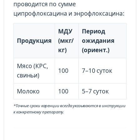
проводится по сумме
ципрофлоксацина и энрофлоксацина:
МДУ
Период
Продукция
(мкг/
ожидания
кг)
(ориент.)
Мясо (КРС,
100
7–10 суток
свиньи)
Молоко
100
5–7 суток
*Точные сроки каренции всегда указываются в инструкции
к конкретному препарату.