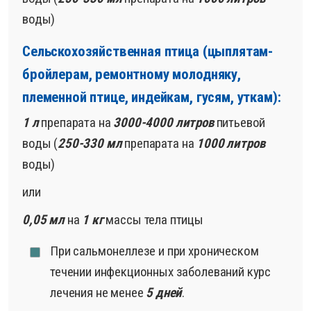
воды)
Сельскохозяйственная птица (цыплятам-
бройлерам, ремонтному молодняку,
племенной птице, индейкам, гусям, уткам):
1 л
препарата на
3000-4000 литров
питьевой
воды (
250-330 мл
препарата на
1000 литров
воды)
или
0,05 мл
на
1 кг
массы тела птицы
При сальмонеллезе и при хроническом
течении инфекционных заболеваний курс
лечения не менее
5 дней
.