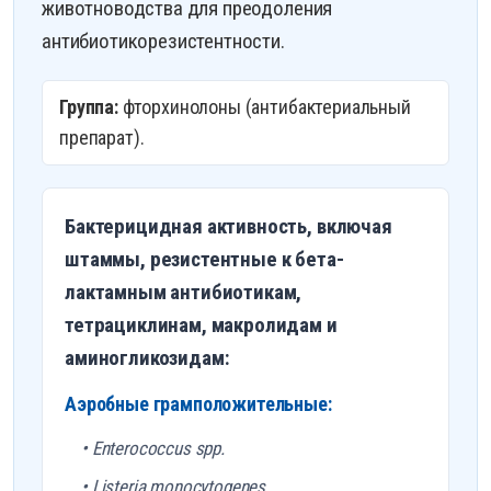
животноводства для преодоления
антибиотикорезистентности.
Группа:
фторхинолоны (антибактериальный
препарат).
Бактерицидная активность, включая
штаммы, резистентные к бета-
лактамным антибиотикам,
тетрациклинам, макролидам и
аминогликозидам:
Аэробные грамположительные:
• Enterococcus spp.
• Listeria monocytogenes