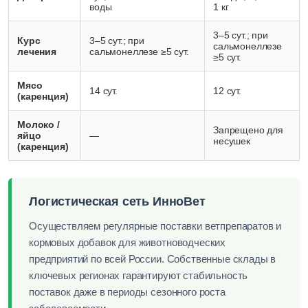
воды
1 кг
3–5 сут.; при
Курс
3–5 сут.; при
сальмонеллезе
лечения
сальмонеллезе ≥5 сут.
≥5 сут.
Мясо
14 сут.
12 сут.
(каренция)
Молоко /
Запрещено для
яйцо
—
несушек
(каренция)
Логистическая сеть ИнноВет
Осуществляем регулярные поставки ветпрепаратов и
кормовых добавок для животноводческих
предприятий по всей России. Собственные склады в
ключевых регионах гарантируют стабильность
поставок даже в периоды сезонного роста