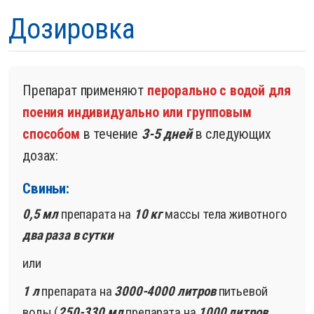
Дозировка
Препарат применяют
перорально с водой для
поения индивидуально или групповым
способом
в течение
3-5 дней
в следующих
дозах:
Свиньи:
0,5 мл
препарата на
10 кг
массы тела животного
два раза в сутки
или
1 л
препарата на
3000-4000 литров
питьевой
воды (
250-330 мл
препарата на
1000 литров