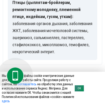
Птицы (цыплятам-бройлерам,
ремонтному молодняку, племенной
птице, индейкам, гусям, уткам):
заболевания органов дыхания, заболевания
ЖКТ, заболевания мочеполовой системы,
эшерихиоз, сальмонеллез, пастереллез,
стафилококкоз, микоплазмоз, гемофилез,
некротический энтерит.
Мы используем файлы cookie и метрические данные
для улучшения работы сайта. Продолжая работу с
Часто задаваемые
сайтом, Вы
соглашаетесь
на обработку этих данных
и использование сервиса Яндекс. Метрика. Для
ОК
вопросы по препарату
согласия нажмите ОК. Чтобы ознакомится с нашей
Политикой использования файлов «cookie» нажмите
Ципрофлоксацин аква
здесь