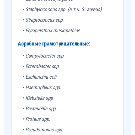
• Staphylococcus spp. (в т.ч. S. aureus)
• Streptococcus spp.
• Erysipelothrix rhusiopathiae
Аэробные грамотрицательные:
• Campylobacter spp.
• Enterobacter spp.
• Escherichia coli
• Haemophilus spp.
• Klebsiella spp.
• Pasteurella spp.
• Proteus spp.
• Pseudomonas spp.