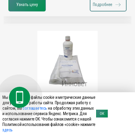
Узнать цену
Подробнее
Мы используем файлы cookie и метрические данные
для улучшения работы сайта. Продолжая работу с
Галофур, 500мл
сайтом, Вы
соглашаетесь
на обработку этих данных
Цена по запросу
и использование сервиса Яндекс. Метрика. Для
ОК
согласия нажмите ОК. Чтобы ознакомится с нашей
Действующее вещество::
Галофугинон
Политикой использования файлов «cookie» нажмите
Производитель::
ООО "Промветсервис", Республика
здесь