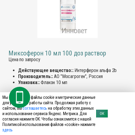
Миксоферон 10 мл 100 доз раствор
Цена по запросу
Действующее вещество::
Интерферон альфа 2b
Производитель::
АО "Мосагроген", Россия
Упаковка::
Флакон 10 мл
Мы используем файлы cookie и метрические данные
для улучшения работы сайта. Продолжая работу с
Узнать цену
Подробнее
сайтом, Вы
соглашаетесь
на обработку этих данных
и использование сервиса Яндекс. Метрика. Для
ОК
согласия нажмите ОК. Чтобы ознакомится с нашей
Политикой использования файлов «cookie» нажмите
здесь