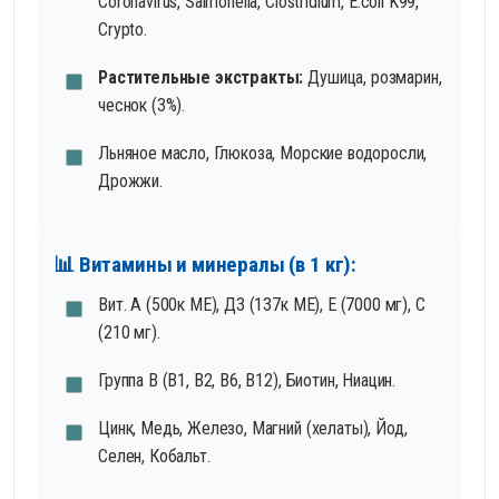
Coronavirus, Salmonella, Clostridium, E.coli K99,
Crypto.
Растительные экстракты:
Душица, розмарин,
чеснок (3%).
Льняное масло, Глюкоза, Морские водоросли,
Дрожжи.
📊 Витамины и минералы (в 1 кг):
Вит. А (500к МЕ), Д3 (137к МЕ), Е (7000 мг), С
(210 мг).
Группа В (В1, В2, В6, В12), Биотин, Ниацин.
Цинк, Медь, Железо, Магний (хелаты), Йод,
Селен, Кобальт.