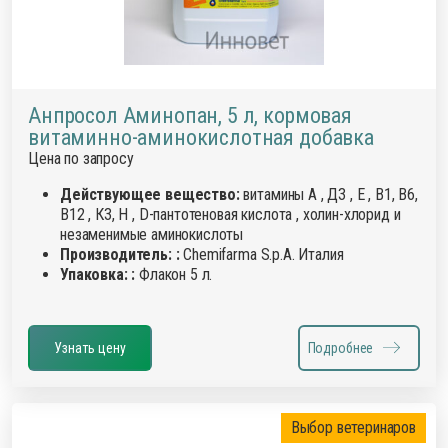
Анпросол Аминопан, 5 л, кормовая
витаминно-аминокислотная добавка
Цена по запросу
Действующее вещество:
витамины А , Д3 , Е , В1, В6,
В12 , К3, Н , D-пантотеновая кислота , холин-хлорид и
незаменимые аминокислоты
Производитель: :
Chemifarma S.p.A. Италия
Упаковка: :
Флакон 5 л.
Узнать цену
Подробнее
Выбор ветеринаров