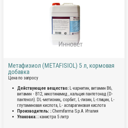
Метафизиол (METAFISIOL) 5 л, кормовая
добавка
Цена по запросу
Действующее вещество:
L-карнитин, витамин В6,
витамин - В12, никотинамид , кальция пантетонад (D-
пантенол). DL-метионин,, сорбит, L-лизин, L-глицин, L-
глутаминовая кислота, L- аспарагиновая кислота
Производитель: :
Chemifarma S.p.A. Италия
Упаковка: :
канистра 5 литр