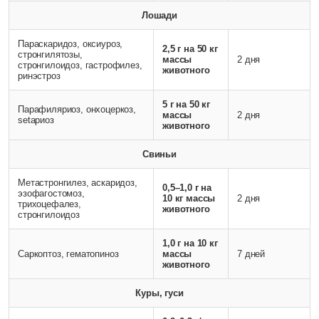
Лошади
Параскаридоз, оксиуроз,
2,5 г на 50 кг
стронгилятозы,
массы
2 дня
стронгилоидоз, гастрофилез,
животного
ринэстроз
5 г на 50 кг
Парафиляриоз, онхоцеркоз,
массы
2 дня
setариоз
животного
Свиньи
Метастронгилез, аскаридоз,
0,5–1,0 г на
эзофагостомоз,
10 кг массы
2 дня
трихоцефалез,
животного
стронгилоидоз
1,0 г на 10 кг
Саркоптоз, гематопиноз
массы
7 дней
животного
Куры, гуси