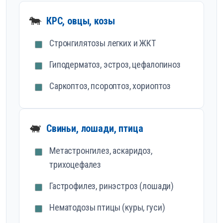
🐄
КРС, овцы, козы
Стронгилятозы легких и ЖКТ
Гиподерматоз, эстроз, цефалопиноз
Саркоптоз, псороптоз, хориоптоз
🐖
Свиньи, лошади, птица
Метастронгилез, аскаридоз,
трихоцефалез
Гастрофилез, ринэстроз (лошади)
Нематодозы птицы (куры, гуси)