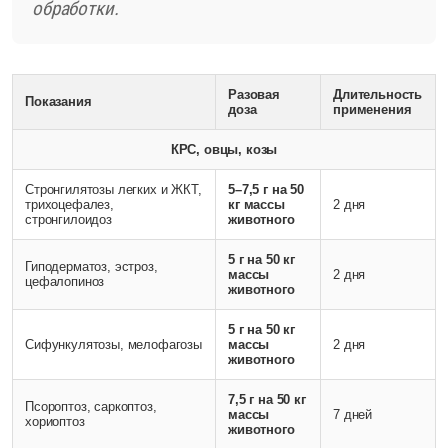
обработки.
Разовая
Длительность
Показания
доза
применения
КРС, овцы, козы
Стронгилятозы легких и ЖКТ,
5–7,5 г на 50
трихоцефалез,
кг массы
2 дня
стронгилоидоз
животного
5 г на 50 кг
Гиподерматоз, эстроз,
массы
2 дня
цефалопиноз
животного
5 г на 50 кг
Сифункулятозы, мелофагозы
массы
2 дня
животного
7,5 г на 50 кг
Псороптоз, саркоптоз,
массы
7 дней
хориоптоз
животного