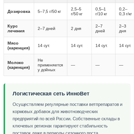
2,5–5
0,5–1
0,2–
Дозировка
5–7,5 г/50 кг
г/50 кг
г/10 кг
0,3 г/кг
Курс
2–7
2–3
2–7 дней
2 дня
лечения
дней
дня
Мясо
14 сут.
14 сут.
14 сут.
14 сут.
(каренция)
Не
Молоко
применяется
—
—
—
(каренция)
у дойных
Логистическая сеть ИнноВет
Осуществляем регулярные поставки ветпрепаратов и
кормовых добавок для животноводческих
предприятий по всей России. Собственные склады в
ключевых регионах гарантируют стабильность
поставок даже в периоды сезонного роста