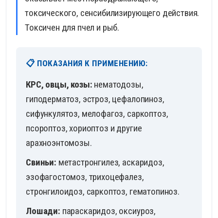
токсического, сенсибилизирующего действия.
Токсичен для пчел и рыб.
📋 ПОКАЗАНИЯ К ПРИМЕНЕНИЮ:
КРС, овцы, козы:
нематодозы,
гиподерматоз, эстроз, цефалопиноз,
сифункулятоз, мелофагоз, саркоптоз,
псороптоз, хориоптоз и другие
арахноэнтомозы.
Свиньи:
метастронгилез, аскаридоз,
эзофагостомоз, трихоцефалез,
стронгилоидоз, саркоптоз, гематопиноз.
Лошади:
параскаридоз, оксиуроз,