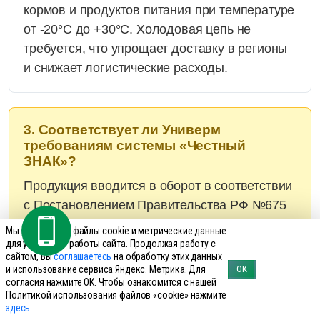
кормов и продуктов питания при температуре
от -20°С до +30°С. Холодовая цепь не
требуется, что упрощает доставку в регионы
и снижает логистические расходы.
3. Соответствует ли Универм
требованиям системы «Честный
ЗНАК»?
Продукция вводится в оборот в соответствии
с Постановлением Правительства РФ №675
от 27.05.2024 и имеет цифровую маркировку
Мы используем файлы cookie и метрические данные
системы «Честный ЗНАК». Это обеспечивает
для улучшения работы сайта. Продолжая работу с
сайтом, Вы
соглашаетесь
на обработку этих данных
прослеживаемость партии, подтверждение
и использование сервиса Яндекс. Метрика. Для
ОК
легальности происхождения и контроль
согласия нажмите ОК. Чтобы ознакомится с нашей
Политикой использования файлов «cookie» нажмите
движения товара.
здесь