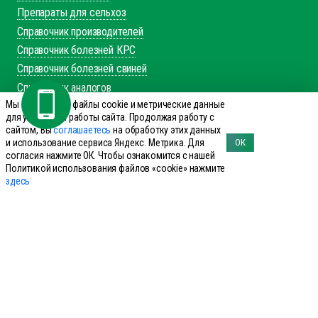
Препараты для сельхоз
Справочник производителей
Справочник болезней КРС
Справочник болезней свиней
Справочник аналогов
Мы используем файлы cookie и метрические данные
+7 (495) 644-19-69
для улучшения работы сайта. Продолжая работу с
сайтом, Вы
соглашаетесь
на обработку этих данных
Заказать звонок
и использование сервиса Яндекс. Метрика. Для
ОК
согласия нажмите ОК. Чтобы ознакомится с нашей
143960 Реутов, ул. Фабричная дом 8
Политикой использования файлов «cookie» нажмите
office@innovet.ru
здесь
Мы в соцсетях