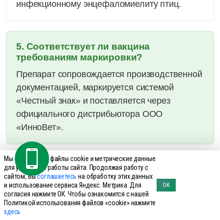
инфекционному энцефаломиелиту птиц.
5. Соответствует ли вакцина
требованиям маркировки?
Препарат сопровождается производственной
документацией, маркируется системой
«Честный знак» и поставляется через
официального дистрибьютора ООО
«ИнноВет».
Мы используем файлы cookie и метрические данные
для улучшения работы сайта. Продолжая работу с
6. Кому обратиться для подбора схемы
сайтом, Вы
соглашаетесь
на обработку этих данных
вакцинации?
и использование сервиса Яндекс. Метрика. Для
ОК
согласия нажмите ОК. Чтобы ознакомится с нашей
Для адаптации схемы вакцинации под
Политикой использования файлов «cookie» нажмите
условия птцеводческого комплекса
здесь