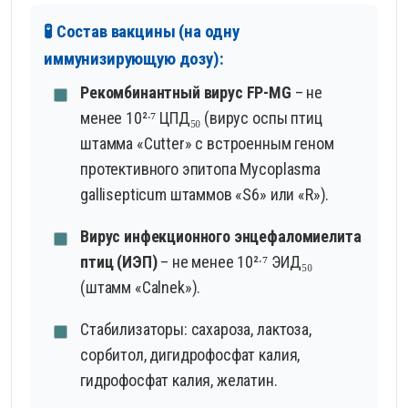
🧪 Состав вакцины (на одну
иммунизирующую дозу):
Рекомбинантный вирус FP-MG
– не
менее 10²·⁷ ЦПД₅₀ (вирус оспы птиц
штамма «Cutter» с встроенным геном
протективного эпитопа Mycoplasma
gallisepticum штаммов «S6» или «R»).
Вирус инфекционного энцефаломиелита
птиц (ИЭП)
– не менее 10²·⁷ ЭИД₅₀
(штамм «Calnek»).
Стабилизаторы: сахароза, лактоза,
сорбитол, дигидрофосфат калия,
гидрофосфат калия, желатин.