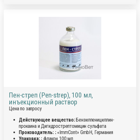
Пен-стреп (Pen-strep), 100 мл,
инъекционный раствор
Цена по запросу
Действующее вещество:
Бензилпенициллин-
прокаина и Дигидрострептомицин сульфата
Производитель: :
«ImmCont» GmbH, Германия
Упаковка: :
флакон 100 мл