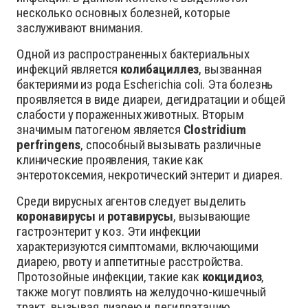
несколько основных болезней, которые
заслуживают внимания.
Одной из распространенных бактериальных
инфекций является
колибациллез
, вызванная
бактериями из рода Escherichia coli. Эта болезнь
проявляется в виде диареи, дегидратации и общей
слабости у пораженных животных. Вторым
значимым патогеном является
Clostridium
perfringens
, способный вызывать различные
клинические проявления, такие как
энтеротоксемия, некротический энтерит и диарея.
Среди вирусных агентов следует выделить
коронавирусы
и
ротавирусы
, вызывающие
гастроэнтерит у коз. Эти инфекции
характеризуются симптомами, включающими
диарею, рвоту и аппетитные расстройства.
Протозойные инфекции, такие как
кокцидиоз
,
также могут повлиять на желудочно-кишечный
тракт, вызывая диарею и дегидратацию.