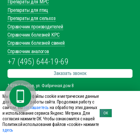
Препараты для МРС
Препараты для птиц
Препараты для сельхоз
Справочник производителей
Справочник болезней КРС
Справочник болезней свиней
Справочник аналогов
+7 (495) 644-19-69
Заказать звонок
143960 Реутов, ул. Фабричная дом 8
office@innovet.ru
Мы используем файлы cookie и метрические данные
для улучшения работы сайта. Продолжая работу с
Мы в соцсетях
сайтом, Вы
соглашаетесь
на обработку этих данных
и использование сервиса Яндекс. Метрика. Для
ОК
согласия нажмите ОК. Чтобы ознакомится с нашей
Политикой использования файлов «cookie» нажмите
здесь