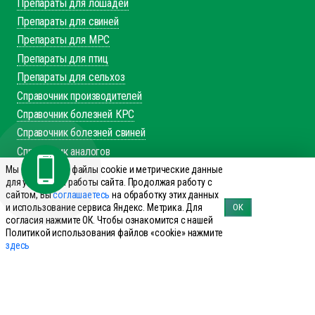
Препараты для лошадей
Препараты для свиней
Препараты для МРС
Препараты для птиц
Препараты для сельхоз
Справочник производителей
Справочник болезней КРС
Справочник болезней свиней
Справочник аналогов
Мы используем файлы cookie и метрические данные
+7 (495) 644-19-69
для улучшения работы сайта. Продолжая работу с
сайтом, Вы
соглашаетесь
на обработку этих данных
Заказать звонок
и использование сервиса Яндекс. Метрика. Для
ОК
согласия нажмите ОК. Чтобы ознакомится с нашей
143960 Реутов, ул. Фабричная дом 8
Политикой использования файлов «cookie» нажмите
office@innovet.ru
здесь
Мы в соцсетях