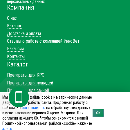
персональных данных
Компания
О нас
Каталог
Доставка и оплата
Отзывы о работе с компанией ИнноВет
Вакансии
Контакты
Каталог
Препараты для КРС
Препараты для лошадей
Препараты для свиней
Мы используем файлы cookie и метрические данные
Препараты для МРС
для улучшения работы сайта. Продолжая работу с
Препараты для птиц
сайтом, Вы
соглашаетесь
на обработку этих данных
и использование сервиса Яндекс. Метрика. Для
ОК
Препараты для сельхоз
согласия нажмите ОК. Чтобы ознакомится с нашей
Справочник производителей
Политикой использования файлов «cookie» нажмите
здесь
Справочник болезней КРС