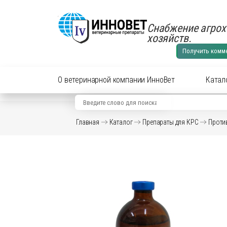
Снабжение агрох
хозяйств.
Получить комм
О ветеринарной компании ИнноВет
Катал
Вид животного
Кат
Главная
Каталог
Препараты для КРС
Проти
Аксес
Препараты для cельхоз
Аксес
Препараты для КРС
Антиб
перор
Препараты для лошадей
Вакци
Витам
Препараты для МРС
Гормо