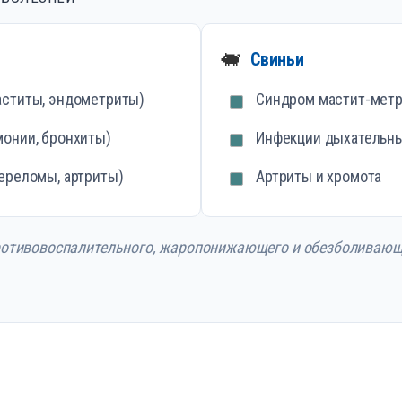
🐖
Свиньи
аститы, эндометриты)
Синдром мастит-метр
монии, бронхиты)
Инфекции дыхательны
ереломы, артриты)
Артриты и хромота
ротивовоспалительного, жаропонижающего и обезболивающе