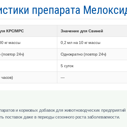
истики препарата Мелокси
для КРС/МРС
Значение для Свиней
00 кг массы
0,2 мл на 10 кг массы
 (повтор 24ч)
Однократно (повтор 24ч)
5 суток
0 часов)
—
аратов и кормовых добавок для животноводческих предприятий 
ть поставок даже в периоды сезонного роста заболеваемости.