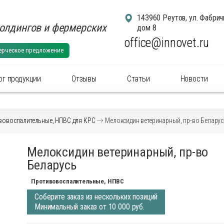
143960 Реутов, ул. Фабрич
олдингов и фермерских
дом 8
office@innovet.ru
ерческое предложение
ог продукции
Отзывы
Статьи
Новости
егории
вовоспалительные, НПВС для КРС
Мелоксидин ветеринарный, пр-во Беларус
суары для удаления рогов
Аксессуа
Мелоксидин ветеринарный, пр-во
суары: маркировка животных
Аксессуа
Беларусь
актериальные вет
препараты
(антибиотики) для
Антибакт
ального применения
инъекцио
Противовоспалительные, НПВС
ны для животных
Ветерина
Соберите заказ из нескольких позиций
ины инъекционные для животных
Гомеопат
Минимальный заказ от 10 000 руб.
нальные
препараты
для животных
Дезинфи