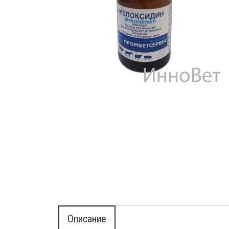
Деток
Препараты для птиц
Иммун
Препараты для свиней
Инстр
Кокци
Лечеб
Препа
Препар
Проби
Проти
Роден
Средс
Сывор
Успок
Описание