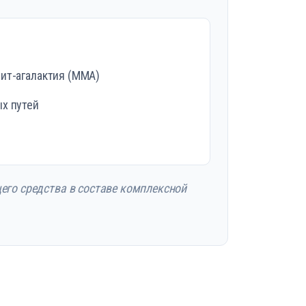
ит-агалактия (ММА)
х путей
го средства в составе комплексной